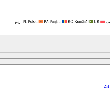
ی
UR
Română
RO
Punjabi
PA
Polski
PL
اردو
ZH