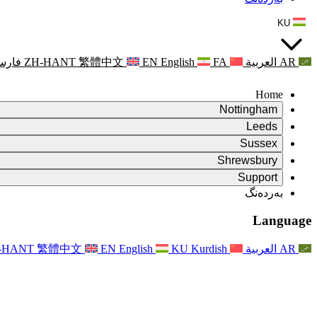
KU
AR
العربية
FA
English
EN
繁體中文
ZH-HANT
فارس
Home
Nottingham
Review
Leeds
کورسی پێداچوونەوە
Review
Sussex
تیمی پێداچوونەوەی سەربەخۆ
کورسی پێداچوونەوە
Review
Shrewsbury
مەرجەکانی سەرچاوە
تیمی پێداچوونەوەی سەربەخۆ
کورسی پێداچوونەوە
Review
Rapora Dawî ya Nirxandina Serbixwe
Support
Mercên Referansê
تیمی پێداچوونەوەی سەربەخۆ
مەرجەکانی پێداچوونەوەی دایکایەتی
Pirsên Pir tên Pirsîn
Leeds
بەردەنگ
بەردەنگ
مەرجەکانی سەرچاوە
ڕاگەیاندن
بەردەنگ
Xizmetên Herêmî yên Leedsê
For Families
بەردەنگ
Reports
For Families
Nottingham
Language
Piştgiriya Derûnî ji bo Malbatan
For Families
Rapora dawî ya Nirxandina Serbixwe
Pêvajoya Nirxandina Malbatê
خزمەتگوزاری پاڵپشتی دەروونی خێزان
Nûvekirinên ji bo Malbatan
Piştgiriya Derûnî ji bo Malbatan
Rapora Yekem a Nirxandina Serbixwe
دوایین نوێکردنەوەکان
Piştgiriya Krîza Tenduristiya Derûnî
ڕووداوەکان
AR
العربية
Kurdish
KU
English
EN
繁體中文
-HANT
نوێکردنەوە بۆ خێزانەکان
For Families
Nûçename
Xizmetên Herêmî yên Nottinghamê
For Staff
ڕووداوەکان
Nûvekirin
Vekişandin
National
پاڵپشتی بۆ ستاف
For Staff
ڕووداوەکان
Xêrxwaziyên Sepsisê
دەنگی ستاف
پاڵپشتی بۆ ستاف
Piştgiriya Derûnî ji bo Malbatan
پشتگیری شێرپەنجە لە دووگیانی و دەوروبەری
دەنگی ستاف
For Staff
ڕێکخراوە پیشەییەکان