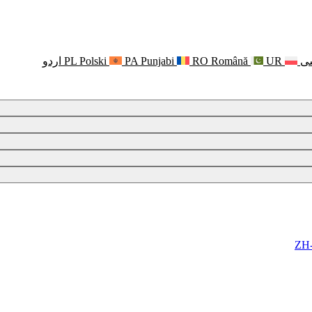
ی
UR
Română
RO
Punjabi
PA
Polski
PL
اردو
ZH