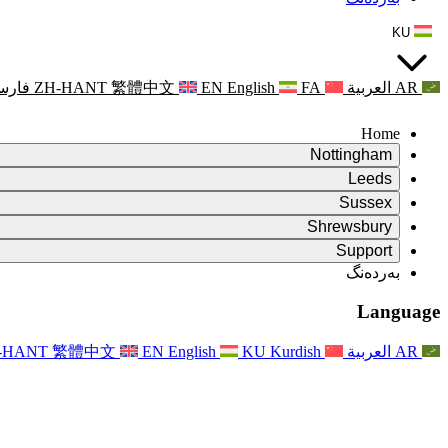
KU
AR
العربية
FA
English
EN
繁體中文
ZH-HANT
فارس
Home
Nottingham
Review
Leeds
کورسی پێداچوونەوە
Review
Sussex
تیمی پێداچوونەوەی سەربەخۆ
کورسی پێداچوونەوە
Review
Shrewsbury
مەرجەکانی سەرچاوە
تیمی پێداچوونەوەی سەربەخۆ
کورسی پێداچوونەوە
Review
Rapora Dawî ya Nirxandina Serbixwe
Support
Mercên Referansê
تیمی پێداچوونەوەی سەربەخۆ
مەرجەکانی پێداچوونەوەی دایکایەتی
Pirsên Pir tên Pirsîn
Leeds
بەردەنگ
بەردەنگ
مەرجەکانی سەرچاوە
ڕاگەیاندن
بەردەنگ
Xizmetên Herêmî yên Leedsê
For Families
بەردەنگ
Reports
For Families
Nottingham
Language
Piştgiriya Derûnî ji bo Malbatan
For Families
Rapora dawî ya Nirxandina Serbixwe
Pêvajoya Nirxandina Malbatê
خزمەتگوزاری پاڵپشتی دەروونی خێزان
Nûvekirinên ji bo Malbatan
Piştgiriya Derûnî ji bo Malbatan
Rapora Yekem a Nirxandina Serbixwe
دوایین نوێکردنەوەکان
Piştgiriya Krîza Tenduristiya Derûnî
ڕووداوەکان
AR
العربية
Kurdish
KU
English
EN
繁體中文
-HANT
نوێکردنەوە بۆ خێزانەکان
For Families
Nûçename
Xizmetên Herêmî yên Nottinghamê
For Staff
ڕووداوەکان
Nûvekirin
Vekişandin
National
پاڵپشتی بۆ ستاف
For Staff
ڕووداوەکان
Xêrxwaziyên Sepsisê
دەنگی ستاف
پاڵپشتی بۆ ستاف
Piştgiriya Derûnî ji bo Malbatan
پشتگیری شێرپەنجە لە دووگیانی و دەوروبەری
دەنگی ستاف
For Staff
ڕێکخراوە پیشەییەکان