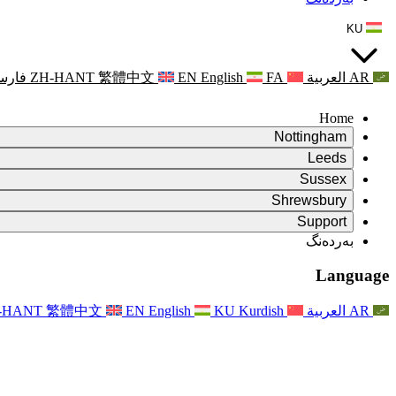
KU
AR
العربية
FA
English
EN
繁體中文
ZH-HANT
فارس
Home
Nottingham
Review
Leeds
کورسی پێداچوونەوە
Review
Sussex
تیمی پێداچوونەوەی سەربەخۆ
کورسی پێداچوونەوە
Review
Shrewsbury
مەرجەکانی سەرچاوە
تیمی پێداچوونەوەی سەربەخۆ
کورسی پێداچوونەوە
Review
Rapora Dawî ya Nirxandina Serbixwe
Support
Mercên Referansê
تیمی پێداچوونەوەی سەربەخۆ
مەرجەکانی پێداچوونەوەی دایکایەتی
Pirsên Pir tên Pirsîn
Leeds
بەردەنگ
بەردەنگ
مەرجەکانی سەرچاوە
ڕاگەیاندن
بەردەنگ
Xizmetên Herêmî yên Leedsê
For Families
بەردەنگ
Reports
For Families
Nottingham
Language
Piştgiriya Derûnî ji bo Malbatan
For Families
Rapora dawî ya Nirxandina Serbixwe
Pêvajoya Nirxandina Malbatê
خزمەتگوزاری پاڵپشتی دەروونی خێزان
Nûvekirinên ji bo Malbatan
Piştgiriya Derûnî ji bo Malbatan
Rapora Yekem a Nirxandina Serbixwe
دوایین نوێکردنەوەکان
Piştgiriya Krîza Tenduristiya Derûnî
ڕووداوەکان
AR
العربية
Kurdish
KU
English
EN
繁體中文
-HANT
نوێکردنەوە بۆ خێزانەکان
For Families
Nûçename
Xizmetên Herêmî yên Nottinghamê
For Staff
ڕووداوەکان
Nûvekirin
Vekişandin
National
پاڵپشتی بۆ ستاف
For Staff
ڕووداوەکان
Xêrxwaziyên Sepsisê
دەنگی ستاف
پاڵپشتی بۆ ستاف
Piştgiriya Derûnî ji bo Malbatan
پشتگیری شێرپەنجە لە دووگیانی و دەوروبەری
دەنگی ستاف
For Staff
ڕێکخراوە پیشەییەکان