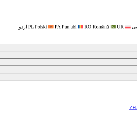
ی
UR
Română
RO
Punjabi
PA
Polski
PL
اردو
ZH