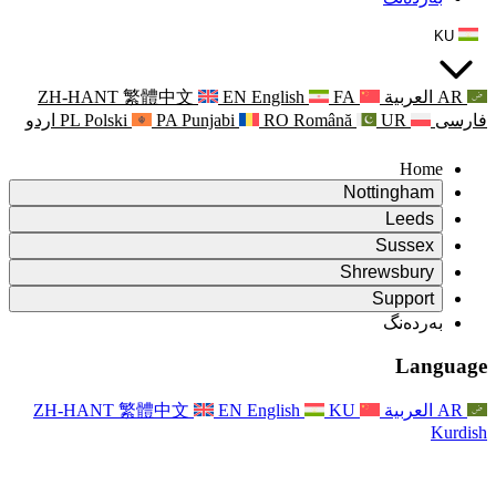
ZH-HANT
繁體中文
EN
Punjabi
PA
Polski
PL
اردو
ۆ
ۆ
Rapora Da
ۆ
یکایەتی
X
Pişt
Rapora d
P
ونی خێزان
Pişt
Rapora Ye
Piştgiri
ZH-HANT
繁體中文
EN
Xizmet
Pişt
یانی و دەوروبەری