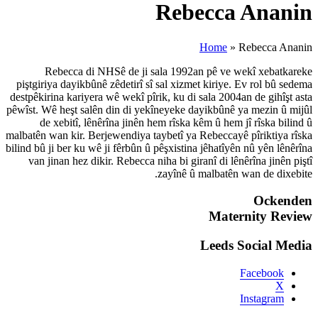
Rebecca di NHSê de ji s
piştgiriya dayikbûnê zêdetirî sî
destpêkirina kariyera wê wekî pîri
pêwîst. Wê heşt salên din di yek
de xebitî, lênêrîna jinên h
malbatên wan kir. Berjewendiya ta
bilind bû ji ber ku wê ji fêrbûn û 
van jinan hez dikir. Rebecca n