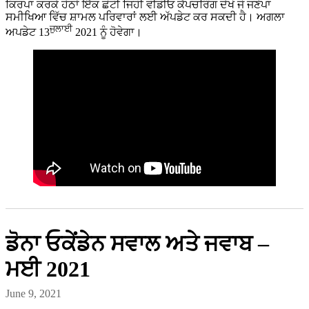
ਕਿਰਪਾ ਕਰਕੇ ਹੇਠਾਂ ਇੱਕ ਛੋਟੀ ਜਿਹੀ ਵੀਡੀਓ ਕੈਪਚਰਿੰਗ ਦੇਖੋ ਜੋ ਜਣੇਪਾ
ਸਮੀਖਿਆ ਵਿੱਚ ਸ਼ਾਮਲ ਪਰਿਵਾਰਾਂ ਲਈ ਅੱਪਡੇਟ ਕਰ ਸਕਦੀ ਹੈ। ਅਗਲਾ
ਜੁਲਾਈ
ਅਪਡੇਟ 13
2021 ਨੂੰ ਹੋਵੇਗਾ।
ਡੋਨਾ ਓਕੇਂਡੇਨ ਸਵਾਲ ਅਤੇ ਜਵਾਬ –
ਮਈ 2021
June 9, 2021