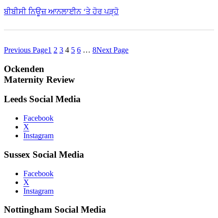
ਬੀਬੀਸੀ ਨਿਊਜ਼ ਆਨਲਾਈਨ ‘ਤੇ ਹੋਰ ਪੜ੍ਹੋ
Previous Page
1
2
3
4
5
6
…
8
Next Page
Ockenden
Maternity Review
Leeds Social Media
Facebook
X
Instagram
Sussex Social Media
Facebook
X
Instagram
Nottingham Social Media