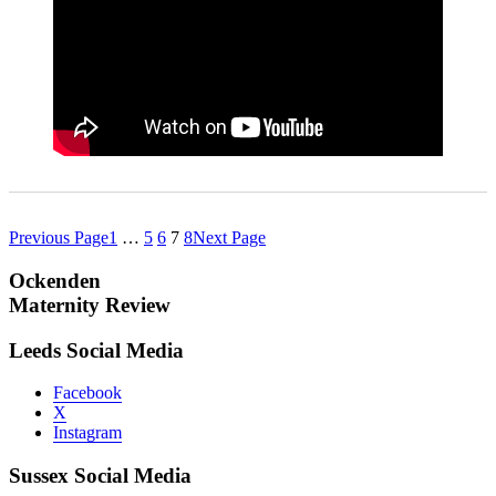
Previous Page
1
…
5
6
7
8
Next Page
Ockenden
Maternity Review
Leeds Social Media
Facebook
X
Instagram
Sussex Social Media