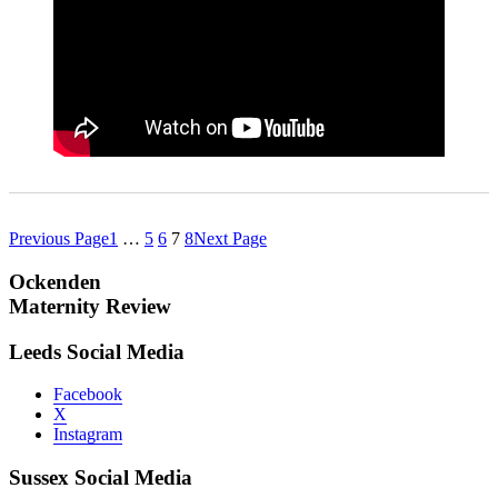
Previous Page
1
…
5
6
7
8
Next Page
Ockenden
Maternity Review
Leeds Social Media
Facebook
X
Instagram
Sussex Social Media