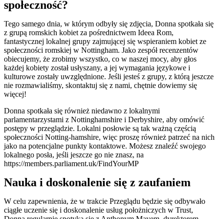
społeczność?
Tego samego dnia, w którym odbyły się zdjęcia, Donna spotkała się
z grupą romskich kobiet za pośrednictwem Ideea Rom,
fantastycznej lokalnej grupy zajmującej się wspieraniem kobiet ze
społeczności romskiej w Nottingham. Jako zespół recenzentów
obiecujemy, że zrobimy wszystko, co w naszej mocy, aby głos
każdej kobiety został usłyszany, a jej wymagania językowe i
kulturowe zostały uwzględnione. Jeśli jesteś z grupy, z którą jeszcze
nie rozmawialiśmy, skontaktuj się z nami, chętnie dowiemy się
więcej!
Donna spotkała się również niedawno z lokalnymi
parlamentarzystami z Nottinghamshire i Derbyshire, aby omówić
postępy w przeglądzie. Lokalni posłowie są tak ważną częścią
społeczności Notting-hamshire, więc proszę również patrzeć na nich
jako na potencjalne punkty kontaktowe. Możesz znaleźć swojego
lokalnego posła, jeśli jeszcze go nie znasz, na
https://members.parliament.uk/FindYourMP
Nauka i doskonalenie się z zaufaniem
W celu zapewnienia, że w trakcie Przeglądu będzie się odbywało
ciągłe uczenie się i doskonalenie usług położniczych w Trust,
Donna regularnie spotyka się z Anthonym Mayem, dyrektorem