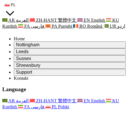
PL
AR
العربية
ZH-HANT
繁體中文
EN
English
KU
Kurdish
FA
فارسی
PA
Punjabi
RO
Română
UR
اردو
Home
Nottingham
Review
Leeds
Przewodniczący Przeglądu
Review
Sussex
Niezależny zespół recenzentów
Przewodniczący Przeglądu
Review
Shrewsbury
Zakres uprawnień
Niezależny zespół recenzentów
Przewodniczący Przeglądu
Raport końcowy z niezależnego przeglądu
Review
Support
Zakres wymagań i obowiązków
Niezależny zespół recenzentów
Często zadawane pytania
Zakres zadań w zakresie oceny macierzyństwa
Kontakt
Leeds
Kontakt
Zakres uprawnień
Kontakt
Anonsy
For Families
Usługi regionalne Leeds
Kontakt
For Families
Reports
Wsparcie psychologiczne dla rodzin
Nottingham
Language
For Families
Proces przekazywania informacji zwrotnych przez rodzinę
Raport końcowy z niezależnego przeglądu
Aktualizacje dla rodzin
Rodzinna Służba Wsparcia Psychologicznego
Wsparcie psychologiczne dla rodzin
Najnowsze informacje
Pierwszy raport z niezależnego przeglądu
Zdarzenia
Wsparcie w sytuacjach kryzysowych związanych ze
Aktualizacje dla rodzin
AR
العربية
ZH-HANT
繁體中文
EN
English
KU
Biuletyny informacyjne
For Families
For Staff
zdrowiem psychicznym
Zdarzenia
Kurdish
FA
فارسی
PL
Polski
Opt Out
Aktualizacje
Wsparcie dla personelu
Usługi regionalne Nottingham
For Staff
Zdarzenia
Głosy personelu
National
Wsparcie dla personelu
Wsparcie psychologiczne dla rodzin
Organizacje charytatywne zajmujące się sepsą
Głosy personelu
For Staff
Wsparcie onkologiczne w czasie ciąży i wokół niej
Wsparcie dla personelu