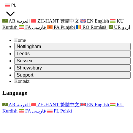
PL
AR
العربية
ZH-HANT
繁體中文
EN
English
KU
Kurdish
FA
فارسی
PA
Punjabi
RO
Română
UR
اردو
Home
Nottingham
Review
Leeds
Przewodniczący Przeglądu
Review
Sussex
Niezależny zespół recenzentów
Przewodniczący Przeglądu
Review
Shrewsbury
Zakres uprawnień
Niezależny zespół recenzentów
Przewodniczący Przeglądu
Raport końcowy z niezależnego przeglądu
Review
Support
Zakres wymagań i obowiązków
Niezależny zespół recenzentów
Często zadawane pytania
Zakres zadań w zakresie oceny macierzyństwa
Kontakt
Leeds
Kontakt
Zakres uprawnień
Kontakt
Anonsy
For Families
Usługi regionalne Leeds
Kontakt
For Families
Reports
Wsparcie psychologiczne dla rodzin
Nottingham
Language
For Families
Proces przekazywania informacji zwrotnych przez rodzinę
Raport końcowy z niezależnego przeglądu
Aktualizacje dla rodzin
Rodzinna Służba Wsparcia Psychologicznego
Wsparcie psychologiczne dla rodzin
Najnowsze informacje
Pierwszy raport z niezależnego przeglądu
Zdarzenia
Wsparcie w sytuacjach kryzysowych związanych ze
Aktualizacje dla rodzin
AR
العربية
ZH-HANT
繁體中文
EN
English
KU
Biuletyny informacyjne
For Families
For Staff
zdrowiem psychicznym
Zdarzenia
Kurdish
FA
فارسی
PL
Polski
Opt Out
Aktualizacje
Wsparcie dla personelu
Usługi regionalne Nottingham
For Staff
Zdarzenia
Głosy personelu
National
Wsparcie dla personelu
Wsparcie psychologiczne dla rodzin
Organizacje charytatywne zajmujące się sepsą
Głosy personelu
For Staff
Wsparcie onkologiczne w czasie ciąży i wokół niej
Wsparcie dla personelu