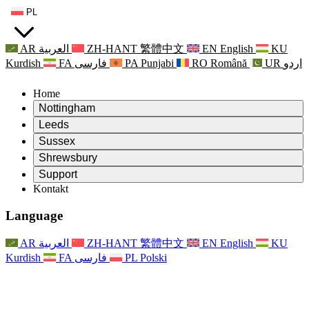
PL
AR
العربية
ZH-HANT
繁體中文
EN
English
KU
Kurdish
FA
فارسی
PA
Punjabi
RO
Română
UR
اردو
Home
Nottingham
Review
Leeds
Przewodniczący Przeglądu
Review
Sussex
Niezależny zespół recenzentów
Przewodniczący Przeglądu
Review
Shrewsbury
Zakres uprawnień
Niezależny zespół recenzentów
Przewodniczący Przeglądu
Raport końcowy z niezależnego przeglądu
Review
Support
Zakres wymagań i obowiązków
Niezależny zespół recenzentów
Często zadawane pytania
Zakres zadań w zakresie oceny macierzyństwa
Kontakt
Leeds
Kontakt
Zakres uprawnień
Kontakt
Anonsy
For Families
Usługi regionalne Leeds
Kontakt
For Families
Reports
Wsparcie psychologiczne dla rodzin
Nottingham
Language
For Families
Proces przekazywania informacji zwrotnych przez rodzinę
Raport końcowy z niezależnego przeglądu
Aktualizacje dla rodzin
Rodzinna Służba Wsparcia Psychologicznego
Wsparcie psychologiczne dla rodzin
Najnowsze informacje
Pierwszy raport z niezależnego przeglądu
Zdarzenia
Wsparcie w sytuacjach kryzysowych związanych ze
Aktualizacje dla rodzin
AR
العربية
ZH-HANT
繁體中文
EN
English
KU
Biuletyny informacyjne
For Families
For Staff
zdrowiem psychicznym
Zdarzenia
Kurdish
FA
فارسی
PL
Polski
Opt Out
Aktualizacje
Wsparcie dla personelu
Usługi regionalne Nottingham
For Staff
Zdarzenia
Głosy personelu
National
Wsparcie dla personelu
Wsparcie psychologiczne dla rodzin
Organizacje charytatywne zajmujące się sepsą
Głosy personelu
For Staff
Wsparcie onkologiczne w czasie ciąży i wokół niej
Wsparcie dla personelu