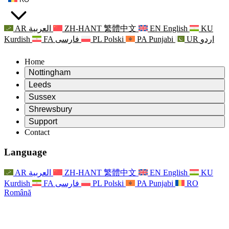
AR
العربية
ZH-HANT
繁體中文
EN
English
KU
Kurdish
FA
فارسی
PL
Polski
PA
Punjabi
UR
اردو
Home
Nottingham
Review
Leeds
Președintele revizuirii
Review
Sussex
Echipa independentă de evaluare
Președintele revizuirii
Review
Shrewsbury
Termeni de referință
Echipa independentă de evaluare
Președintele revizuirii
Raportul final al evaluării independente
Review
Support
Termeni de referință
Echipa independentă de evaluare
Întrebări frecvente
Termeni de referință pentru revizuirea maternității
Contact
Leeds
Contact
Termeni de referință
Contact
Anunţuri
For Families
Servicii regionale Leeds
Contact
For Families
Reports
Sprijin psihologic pentru familii
Nottingham
Language
For Families
Procesul de feedback al familiei
Raportul final al evaluării independente
Actualizări pentru familii
Serviciul de asistență psihologică familială
Sprijin psihologic pentru familii
Ultimele actualizări
Primul raport al evaluării independente
Evenimente
Sprijin în caz de criză în domeniul sănătății mintale
Actualizări pentru familii
AR
العربية
ZH-HANT
繁體中文
EN
English
KU
Buletine informative
For Families
For Staff
Servicii regionale Nottingham
Evenimente
Kurdish
FA
فارسی
PL
Polski
PA
Punjabi
RO
Renunțare
Actualizări
Sprijin pentru personal
National
For Staff
Română
Evenimente
Vocile personalului
Sepsis Charities
Sprijin pentru personal
Sprijin psihologic pentru familii
Suport pentru cancer în timpul și în jurul sarcinii
Vocile personalului
For Staff
Organizații de consiliere profesională
Sprijin pentru personal
Organizațiile naționale pentru pierderea copilului