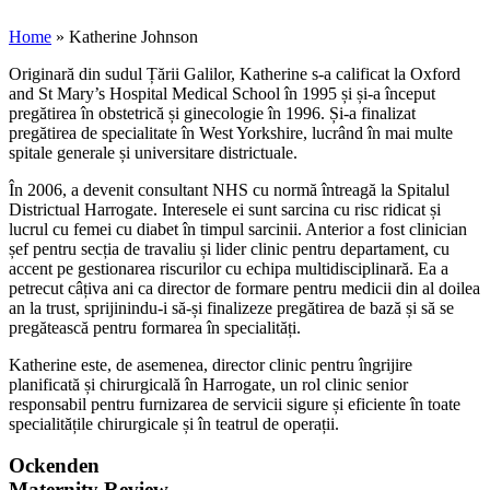
Home
»
Katherine Johnson
Originară din sudul Țării Galilor, Katherine s-a calificat la Oxford
and St Mary’s Hospital Medical School în 1995 și și-a început
pregătirea în obstetrică și ginecologie în 1996. Și-a finalizat
pregătirea de specialitate în West Yorkshire, lucrând în mai multe
spitale generale și universitare districtuale.
În 2006, a devenit consultant NHS cu normă întreagă la Spitalul
Districtual Harrogate. Interesele ei sunt sarcina cu risc ridicat și
lucrul cu femei cu diabet în timpul sarcinii. Anterior a fost clinician
șef pentru secția de travaliu și lider clinic pentru departament, cu
accent pe gestionarea riscurilor cu echipa multidisciplinară. Ea a
petrecut câțiva ani ca director de formare pentru medicii din al doilea
an la trust, sprijinindu-i să-și finalizeze pregătirea de bază și să se
pregătească pentru formarea în specialități.
Katherine este, de asemenea, director clinic pentru îngrijire
planificată și chirurgicală în Harrogate, un rol clinic senior
responsabil pentru furnizarea de servicii sigure și eficiente în toate
specialitățile chirurgicale și în teatrul de operații.
Ockenden
Maternity Review