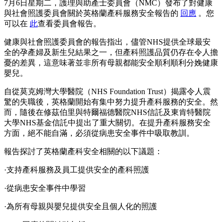
7月6日星期二，護理與助產士委員會（NMC）發布了對健康
與社會照護委員會關於英格蘭產科服務安全報告的
回應
。您
可以在
此
查看委員會報告。
健康與社會照護委員會的報告指出，儘管NHS提供全球最安
全的孕產婦及新生兒結果之一，但產科照護品質仍存在令人擔
憂的差異，這意味著並非所有母親都能安全順利順利分娩健康
嬰兒。
自從莫克姆灣大學醫院（NHS Foundation Trust）揭露令人震
驚的失職後，英格蘭開始有集中努力提升產科服務的安全。然
而，隨後在修茲伯里與特爾福德醫院NHS信託及東肯特醫院
大學NHS基金信託中提出了重大關切。在提升產科服務安全
方面，絕不能自滿，必須從病患安全事件中吸取教訓。
報告探討了英格蘭產科安全相關的以下議題：
·支持產科服務及員工提供安全的產科照護
·從病患安全事件中學習
·為所有母親與嬰兒提供安全且個人化的照護