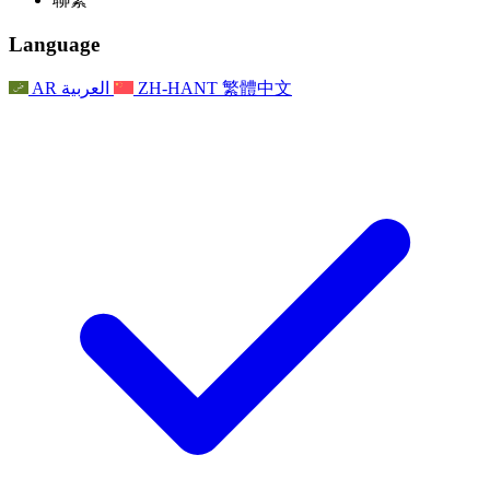
常見問題
聯繫
職權範圍
公告
利茲地區服務
聯繫
For Families
聯繫
Reports
Nottingham
Language
For Families
家庭心理支持
For Families
獨立審查的最終報告
家庭心理支援服務
家庭回饋流程
家庭更新
家庭心理支持
獨立審查報告的首次報告
心理健康危機支援
AR
العربية
ZH-HANT
繁體中文
最新消息
事件
家庭更新
For Families
諾丁漢區域服務
電子報
For Staff
事件
更新
National
退出
員工支援
For Staff
敗血症慈善機構
事件
員工之聲
員工支援
懷孕期間和懷孕前後的癌症支援
家庭心理支持
員工之聲
專業諮詢機構
For Staff
全國嬰兒丟失組織
員工支援
為兒童殘疾時的家庭提供支援
Other
全國兄弟姐妹支援
GMC與NMC
全國喪親援助
基於信仰的喪親支援
對於父親