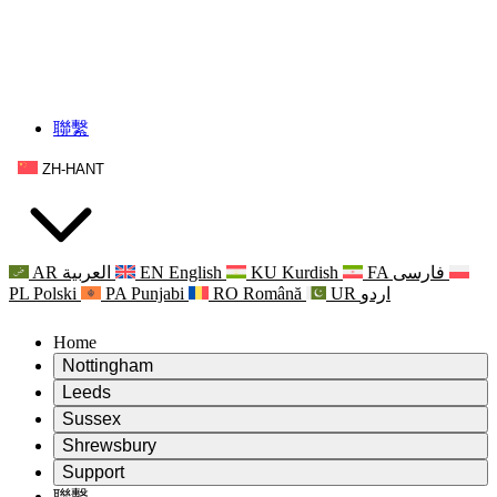
聯繫
ZH-HANT
AR
العربية
EN
English
KU
Kurdish
FA
فارسی
PL
Polski
PA
Punjabi
RO
Română
UR
اردو
Home
Nottingham
Review
Leeds
評審主席
Review
Sussex
獨立審核小組
評審主席
Review
Shrewsbury
職權範圍
獨立審核小組
評審主席
Review
Support
獨立審查最終報告
職權範圍
獨立審核小組
產科複查的職權範圍
Leeds
聯繫