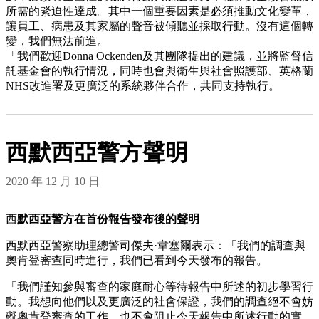
所需的緊迫性達成。其中一個重要因素是必須推動文化變革，
讓員工、病患及其家屬的聲音被傾聽並採取行動。沒有這個轉
變，我們無法前進。
「我們歡迎Donna Ockenden及其團隊提出的建議，並將監督信
託基金會的執行情況，同時也會與衛生與社會照護部、英格蘭
NHS改進署及更廣泛的系統夥伴合作，共同支持執行。
西默西亞警方聲明
2020 年 12 月 10 日
西
默西亞警方
在首份報告發布後的聲明
西默西亞警察助理總警司傑夫·韋塞爾表示：「我們的調查與
奧肯登審查同時進行，我們已看到今天發布的報告。
「我們謹知參與審查的家庭耐心等待報告中所述的初步學習行
動。我想向他們以及更廣泛的社會保證，我們的調查絕不會妨
礙奧肯登審查的工作，也不會阻止今天報告中所述行動的實