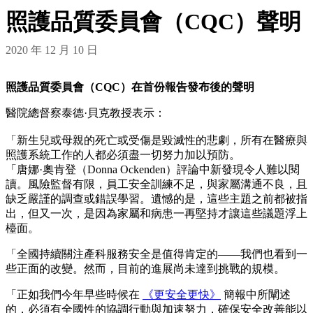
照護品質委員會（CQC）聲明
2020 年 12 月 10 日
照護品質委員會（CQC）在首份報告發布後的聲明
醫院總督察泰德·貝克教授表示：
「新生兒或母親的死亡或受傷是毀滅性的悲劇，所有在醫療與
照護系統工作的人都必須盡一切努力加以預防。
「唐娜·奧肯登（Donna Ockenden）評論中新發現令人難以閱
讀。風險監督有限，員工安全訓練不足，與家屬溝通不良，且
缺乏嚴謹的調查或錯誤學習。遺憾的是，這些主題之前都被指
出，但又一次，是因為家屬和病患一再堅持才讓這些議題浮上
檯面。
「全國持續關注產科服務安全是值得肯定的——我們也看到一
些正面的改變。然而，目前的進展尚未達到挑戰的規模。
「正如我們今年早些時候在
《更安全更快》
簡報中所闡述
的，必須有全國性的協調行動與加速努力，確保安全改善能以