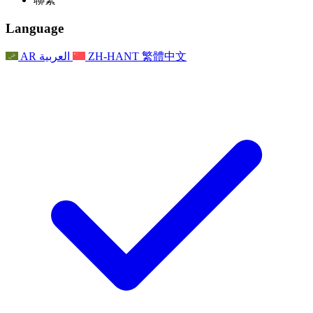
常見問題
聯繫
職權範圍
公告
利茲地區服務
聯繫
For Families
聯繫
Reports
Nottingham
Language
For Families
家庭心理支持
For Families
獨立審查的最終報告
家庭心理支援服務
家庭回饋流程
家庭更新
家庭心理支持
獨立審查報告的首次報告
心理健康危機支援
AR
العربية
ZH-HANT
繁體中文
最新消息
事件
家庭更新
For Families
諾丁漢區域服務
電子報
For Staff
事件
更新
National
退出
員工支援
For Staff
敗血症慈善機構
事件
員工之聲
員工支援
懷孕期間和懷孕前後的癌症支援
家庭心理支持
員工之聲
專業諮詢機構
For Staff
全國嬰兒丟失組織
員工支援
為兒童殘疾時的家庭提供支援
Other
全國兄弟姐妹支援
GMC與NMC
全國喪親援助
基於信仰的喪親支援
對於父親