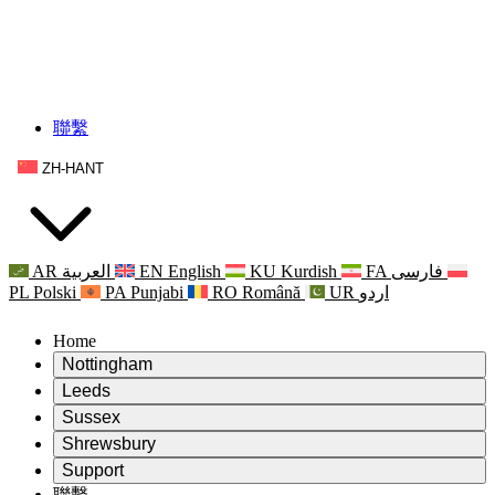
聯繫
ZH-HANT
AR
العربية
EN
English
KU
Kurdish
FA
فارسی
PL
Polski
PA
Punjabi
RO
Română
UR
اردو
Home
Nottingham
Review
Leeds
評審主席
Review
Sussex
獨立審核小組
評審主席
Review
Shrewsbury
職權範圍
獨立審核小組
評審主席
Review
Support
獨立審查最終報告
職權範圍
獨立審核小組
產科複查的職權範圍
Leeds
聯繫