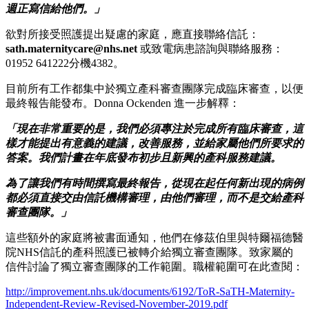
週正寫信給他們。」
欲對所接受照護提出疑慮的家庭，應直接聯絡信託：
sath.maternitycare@nhs.net
或致電病患諮詢與聯絡服務：
01952 641222分機4382。
目前所有工作都集中於獨立產科審查團隊完成臨床審查，以便
最終報告能發布。Donna Ockenden 進一步解釋：
「現在非常重要的是，我們必須專注於完成所有臨床審查，這
樣才能提出有意義的建議，改善服務，並給家屬他們所要求的
答案。我們計畫在年底發布初步且新興的產科服務建議。
為了讓我們有時間撰寫最終報告，從現在起任何新出現的病例
都必須直接交由信託機構審理，由他們審理，而不是交給產科
審查團隊。」
這些額外的家庭將被書面通知，他們在修茲伯里與特爾福德醫
院NHS信託的產科照護已被轉介給獨立審查團隊。致家屬的
信件討論了獨立審查團隊的工作範圍。職權範圍可在此查閱：
http://improvement.nhs.uk/documents/6192/ToR-SaTH-Maternity-
Independent-Review-Revised-November-2019.pdf