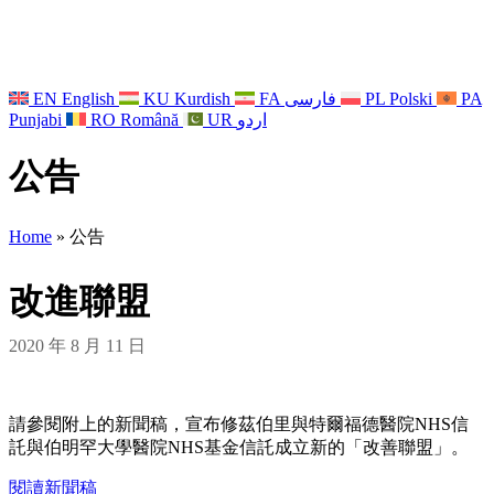
EN
English
KU
Kurdish
FA
فارسی
PL
Polski
PA
Punjabi
RO
Română
UR
اردو
公告
Home
»
公告
改進聯盟
2020 年 8 月 11 日
請參閱附上的新聞稿，宣布修茲伯里與特爾福德醫院NHS信
託與伯明罕大學醫院NHS基金信託成立新的「改善聯盟」。
閱讀新聞稿