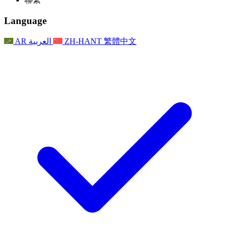
常見問題
聯繫
職權範圍
公告
利茲地區服務
聯繫
For Families
聯繫
Reports
Nottingham
Language
For Families
家庭心理支持
For Families
獨立審查的最終報告
家庭心理支援服務
家庭回饋流程
家庭更新
家庭心理支持
獨立審查報告的首次報告
心理健康危機支援
AR
العربية
ZH-HANT
繁體中文
最新消息
事件
家庭更新
For Families
諾丁漢區域服務
電子報
For Staff
事件
更新
National
退出
員工支援
For Staff
敗血症慈善機構
事件
員工之聲
員工支援
懷孕期間和懷孕前後的癌症支援
家庭心理支持
員工之聲
專業諮詢機構
For Staff
全國嬰兒丟失組織
員工支援
為兒童殘疾時的家庭提供支援
Other
全國兄弟姐妹支援
GMC與NMC
全國喪親援助
基於信仰的喪親支援
對於父親