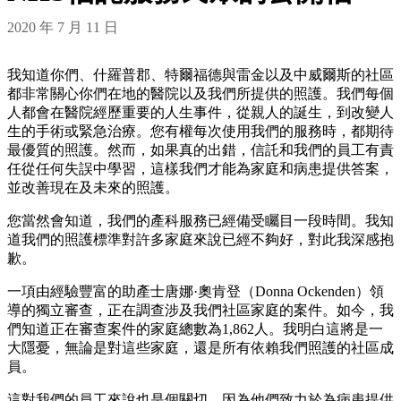
2020 年 7 月 11 日
我知道你們、什羅普郡、特爾福德與雷金以及中威爾斯的社區
都非常關心你們在地的醫院以及我們所提供的照護。我們每個
人都會在醫院經歷重要的人生事件，從親人的誕生，到改變人
生的手術或緊急治療。您有權每次使用我們的服務時，都期待
最優質的照護。然而，如果真的出錯，信託和我們的員工有責
任從任何失誤中學習，這樣我們才能為家庭和病患提供答案，
並改善現在及未來的照護。
您當然會知道，我們的產科服務已經備受矚目一段時間。我知
道我們的照護標準對許多家庭來說已經不夠好，對此我深感抱
歉。
一項由經驗豐富的助產士唐娜·奧肯登（Donna Ockenden）領
導的獨立審查，正在調查涉及我們社區家庭的案件。如今，我
們知道正在審查案件的家庭總數為1,862人。我明白這將是一
大隱憂，無論是對這些家庭，還是所有依賴我們照護的社區成
員。
這對我們的員工來說也是個關切，因為他們致力於為病患提供