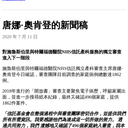
唐娜·奧肯登的新聞稿
2020 年 7 月 11 日
對施魯斯伯里與特爾福德醫院NHS信託產科服務的獨立審查
進入下一階段
施魯斯伯里與特爾福德醫院NHS信託獨立產科審查主席唐娜·
奧肯登今日確認，審查團隊目前調查的家庭病例總數達1862
例。
2018年進行的「開放書」審查主要聚焦電子病歷，呼籲家屬出
面，並進一步搜尋紙本紀錄，最終又確認496個家庭，提供
1862件案件。
「信託基金會在整個過程中與審查團隊密切合作，並提供我們
所有所需資訊。我要感謝他們為達成這一切所做的努力。
透
過共同努力，我們
遺憾地又確認了496個家庭納入審查，我本