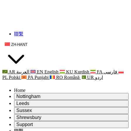
聯繫
ZH-HANT
AR
العربية
EN
English
KU
Kurdish
FA
فارسی
PL
Polski
PA
Punjabi
RO
Română
UR
اردو
Home
Nottingham
Review
Leeds
評審主席
Review
Sussex
獨立審核小組
評審主席
Review
Shrewsbury
職權範圍
獨立審核小組
評審主席
Review
Support
獨立審查最終報告
職權範圍
獨立審核小組
產科複查的職權範圍
Leeds
聯繫