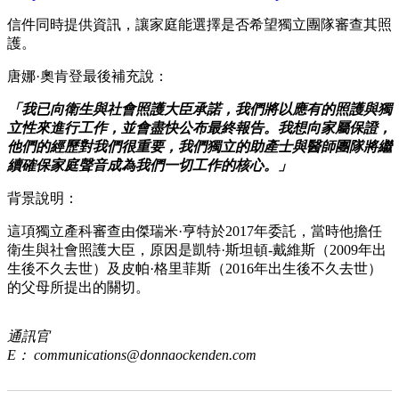
信件同時提供資訊，讓家庭能選擇是否希望獨立團隊審查其照
護。
唐娜·奧肯登最後補充說：
「我已向衛生與社會照護大臣承諾，我們將以應有的照護與獨
立性來進行工作，並會盡快公布最終報告。我想向家屬保證，
他們的經歷對我們很重要，我們獨立的助產士與醫師團隊將繼
續確保家庭聲音成為我們一切工作的核心。」
背景說明：
這項獨立產科審查由傑瑞米·亨特於2017年委託，當時他擔任
衛生與社會照護大臣，原因是凱特·斯坦頓-戴維斯（2009年出
生後不久去世）及皮帕·格里菲斯（2016年出生後不久去世）
的父母所提出的關切。
通訊官
E：
communications@donnaockenden.com