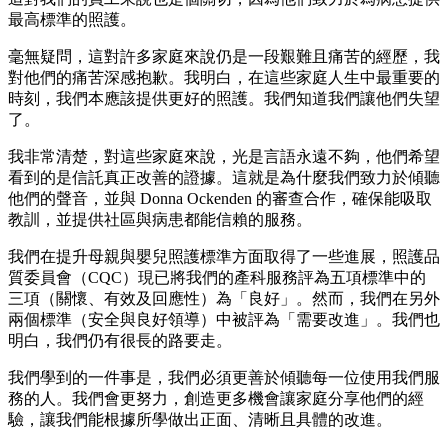
最高標準的照護。
毫無疑問，這對許多家庭來說仍是一段艱難且痛苦的經歷，我
對他們的痛苦深感抱歉。我明白，在這些家庭人生中最重要的
時刻，我們本應該提供更好的照護。我們知道我們讓他們失望
了。
我非常清楚，對這些家庭來說，光是言語永遠不夠，他們希望
看到的是信託真正改善的證據。這就是為什麼我們致力於傾聽
他們的聲音，並與 Donna Ockenden 的審查合作，確保能吸取
教訓，並提供社區與病患都能信賴的服務。
我們在提升母親與嬰兒照護標準方面取得了一些進展，照護品
質委員會（CQC）現已將我們的產科服務評為五項標準中的
三項（關懷、有效及回應性）為「良好」。然而，我們在另外
兩個標準（安全與良好領導）中被評為「需要改進」。我們也
明白，我們仍有很長的路要走。
我們學到的一件事是，我們必須更善於傾聽每一位使用我們服
務的人。我們會更努力，創造更多機會讓家庭分享他們的經
驗，讓我們能根據所學做出正面、清晰且具體的改進。