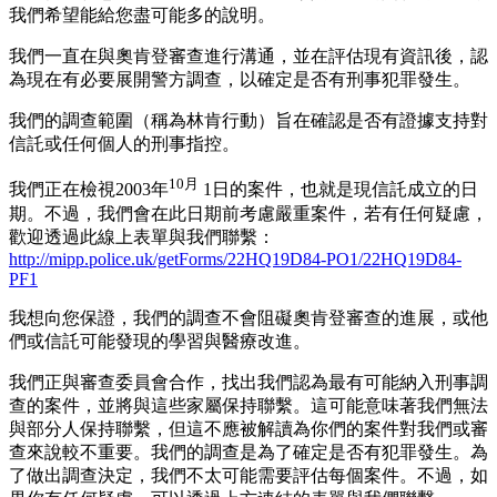
我們希望能給您盡可能多的說明。
我們一直在與奧肯登審查進行溝通，並在評估現有資訊後，認
為現在有必要展開警方調查，以確定是否有刑事犯罪發生。
我們的調查範圍（稱為林肯行動）旨在確認是否有證據支持對
信託或任何個人的刑事指控。
10月
我們正在檢視2003年
1日的案件，也就是現信託成立的日
期。不過，我們會在此日期前考慮嚴重案件，若有任何疑慮，
歡迎透過此線上表單與我們聯繫：
http://mipp.police.uk/getForms/22HQ19D84-PO1/22HQ19D84-
PF1
我想向您保證，我們的調查不會阻礙奧肯登審查的進展，或他
們或信託可能發現的學習與醫療改進。
我們正與審查委員會合作，找出我們認為最有可能納入刑事調
查的案件，並將與這些家屬保持聯繫。這可能意味著我們無法
與部分人保持聯繫，但這不應被解讀為你們的案件對我們或審
查來說較不重要。我們的調查是為了確定是否有犯罪發生。為
了做出調查決定，我們不太可能需要評估每個案件。不過，如