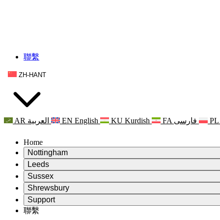
聯繫
ZH-HANT
AR
العربية
EN
English
KU
Kurdish
FA
فارسی
PL
Home
Nottingham
Review
Leeds
評審主席
Review
Sussex
獨立審核小組
評審主席
Review
Shrewsbury
職權範圍
獨立審核小組
評審主席
Review
Support
獨立審查最終報告
職權範圍
獨立審核小組
產科複查的職權範圍
Leeds
聯繫
常見問題
聯繫
職權範圍
公告
利茲地區服務