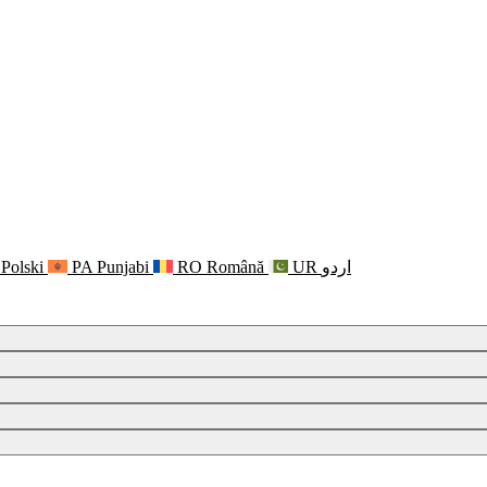
Polski
PA
Punjabi
RO
Română
UR
اردو