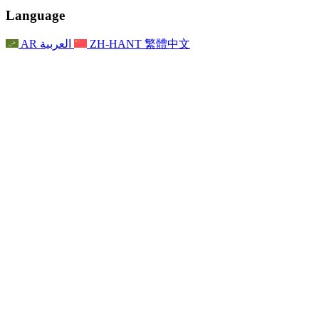
聯繫
For Families
聯繫
Reports
Nottingham
Language
For Families
家庭心理支持
For Families
獨立審查的最終報告
家庭心理支援服務
家庭回饋流程
家庭更新
家庭心理支持
獨立審查報告的首次報告
心理健康危機支援
AR
العربية
ZH-HANT
繁體中文
最新消息
事件
家庭更新
For Families
諾丁漢區域服務
電子報
For Staff
事件
更新
National
退出
員工支援
For Staff
敗血症慈善機構
事件
員工之聲
員工支援
懷孕期間和懷孕前後的癌症支援
家庭心理支持
員工之聲
專業諮詢機構
For Staff
全國嬰兒丟失組織
員工支援
為兒童殘疾時的家庭提供支援
Other
全國兄弟姐妹支援
GMC與NMC
全國喪親援助
基於信仰的喪親支援
對於父親