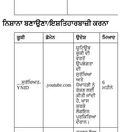
ਨਿਸ਼ਾਨਾ ਬਣਾਉਣਾ/ਇਸ਼ਤਿਹਾਰਬਾਜ਼ੀ ਕਰਨਾ
ਕੂਕੀ
ਡੋਮੇਨ
ਉਦੇਸ਼
ਮਿਆਦ
ਯੂਟਿਊਬ
ਕੂਕੀ ਦੀ
ਵਰਤੋਂ
ਉਪਭੋਗਤਾ
ਦੀ
ਸੁਰੱਖਿਆ
ਅਤੇ
__ਸੁਰੱਖਿਅਤ-
6
.youtube.com
ਧੋਖਾਧੜੀ ਨੂੰ
YNID
ਮਹੀਨੇ
ਰੋਕਣ ਲਈ
ਕੀਤੀ ਜਾਂਦੀ
ਹੈ, ਖਾਸ
ਕਰਕੇ
ਲੌਗਇਨ
ਪ੍ਰਕਿਰਿਆ
ਦੌਰਾਨ।