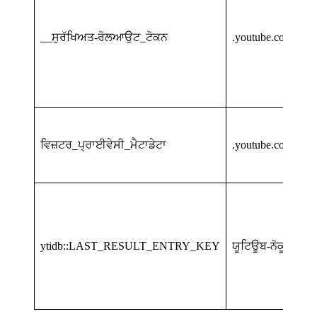
__ਸੁਰੱਖਿਅਤ-ਰੋਲਆਉਟ_ਟੋਕਨ
.youtube.com
ਵਿਜ਼ਟਰ_ਪ੍ਰਾਈਵੇਸੀ_ਮੈਟਾਡੇਟਾ
.youtube.com
ytidb::LAST_RESULT_ENTRY_KEY
ਯੂਟਿਊਬ-ਨੋਕੂਕੀ.ਕਾੱ