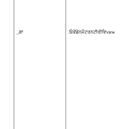
_ਗਾ
.ਓਕੇਂਡੇਨਮੈਟਰਨਟੀਰੀਵਿview.org.uk