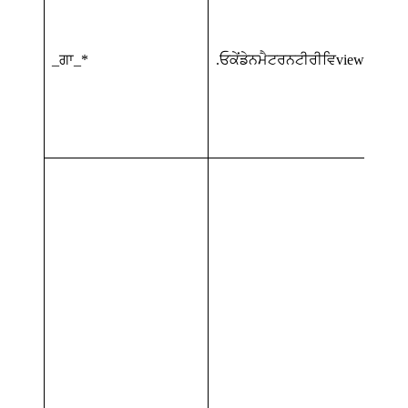
_ਗਾ_*
.ਓਕੇਂਡੇਨਮੈਟਰਨਟੀਰੀਵਿview.org.uk