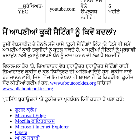
ਵਰਣਨ ਇਸ
__ਸੁਰੱਖਿਅਤ-
ਵੇਲੇ
6
.youtube.com
YEC
ਉਪਲਬਧ
ਮਹੀਨੇ
ਨਹੀਂ ਹੈ।
ਮੈਂ ਆਪਣੀਆਂ ਕੂਕੀ ਸੈਟਿੰਗਾਂ ਨੂੰ ਕਿਵੇਂ ਬਦਲਾਂ?
ਤੁਸੀਂ ਵੈਬਸਾਈਟ ਦੇ ਹੇਠਲੇ ਸੱਜੇ ਪਾਸੇ ‘ਕੂਕੀ ਸੈਟਿੰਗਾਂ’ ਲਿੰਕ ‘ਤੇ ਕਿਸੇ ਵੀ ਸਮੇਂ
ਆਪਣੀਆਂ ਕੂਕੀ ਤਰਜੀਹਾਂ ਨੂੰ ਬਦਲ ਸਕਦੇ ਹੋ. ਆਪਣੀਆਂ ਸੈਟਿੰਗਾਂ ਨੂੰ ਪ੍ਰਭਾਵੀ
ਬਣਾਉਣ ਲਈ ਤੁਹਾਨੂੰ ਆਪਣੇ ਪੰਨੇ ਨੂੰ ਤਾਜ਼ਾ ਕਰਨ ਦੀ ਲੋੜ ਪੈ ਸਕਦੀ ਹੈ।
ਵਿਕਲਪਕ ਤੌਰ ‘ਤੇ, ਜ਼ਿਆਦਾਤਰ ਵੈਬ ਬ੍ਰਾਊਜ਼ਰ ਬ੍ਰਾਊਜ਼ਰ ਸੈਟਿੰਗਾਂ ਰਾਹੀਂ
ਜ਼ਿਆਦਾਤਰ ਕੂਕੀਜ਼ ਦੇ ਕੁਝ ਨਿਯੰਤਰਣ ਦੀ ਆਗਿਆ ਦਿੰਦੇ ਹਨ. ਕੂਕੀਜ਼ ਬਾਰੇ
ਹੋਰ ਜਾਣਨ ਲਈ, ਜਿਸ ਵਿੱਚ ਇਹ ਦੇਖਣਾ ਵੀ ਸ਼ਾਮਲ ਹੈ ਕਿ ਕਿਹੜੀਆਂ ਕੂਕੀਜ਼
ਸੈੱਟ ਕੀਤੀਆਂ ਗਈਆਂ ਹਨ,
www.aboutcookies.org
ਜਾਓ ਜਾਂ
www.allaboutcookies.org
।
ਪ੍ਰਸਿੱਧ ਬ੍ਰਾਊਜ਼ਰਾਂ ‘ਤੇ ਕੂਕੀਜ਼ ਦਾ ਪ੍ਰਬੰਧਨ ਕਿਵੇਂ ਕਰਨਾ ਹੈ ਪਤਾ ਕਰੋ:
ਗੂਗਲ ਕ੍ਰੋਮ
Microsoft Edge
Mozilla ਫਾਇਰਫਾਕਸ
Microsoft Internet Explorer
Opera
ਐਪਲ ਸਫਾਰੀ