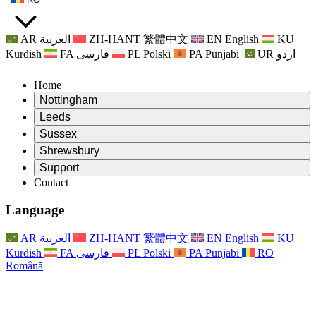
AR
العربية
ZH-HANT
繁體中文
EN
English
KU
Kurdish
FA
فارسی
PL
Polski
PA
Punjabi
UR
اردو
Home
Nottingham
Review
Leeds
Președintele revizuirii
Review
Sussex
Echipa independentă de evaluare
Președintele revizuirii
Review
Shrewsbury
Termeni de referință
Echipa independentă de evaluare
Președintele revizuirii
Raportul final al evaluării independente
Review
Support
Termeni de referință
Echipa independentă de evaluare
Întrebări frecvente
Termeni de referință pentru revizuirea maternității
Contact
Leeds
Contact
Termeni de referință
Contact
Anunţuri
For Families
Servicii regionale Leeds
Contact
For Families
Reports
Sprijin psihologic pentru familii
Nottingham
Language
For Families
Procesul de feedback al familiei
Raportul final al evaluării independente
Actualizări pentru familii
Serviciul de asistență psihologică familială
Sprijin psihologic pentru familii
Ultimele actualizări
Primul raport al evaluării independente
Evenimente
Sprijin în caz de criză în domeniul sănătății mintale
Actualizări pentru familii
AR
العربية
ZH-HANT
繁體中文
EN
English
KU
Buletine informative
For Families
For Staff
Servicii regionale Nottingham
Evenimente
Kurdish
FA
فارسی
PL
Polski
PA
Punjabi
RO
Renunțare
Actualizări
Sprijin pentru personal
National
For Staff
Română
Evenimente
Vocile personalului
Sepsis Charities
Sprijin pentru personal
Sprijin psihologic pentru familii
Suport pentru cancer în timpul și în jurul sarcinii
Vocile personalului
For Staff
Organizații de consiliere profesională
Sprijin pentru personal
Organizațiile naționale pentru pierderea copilului