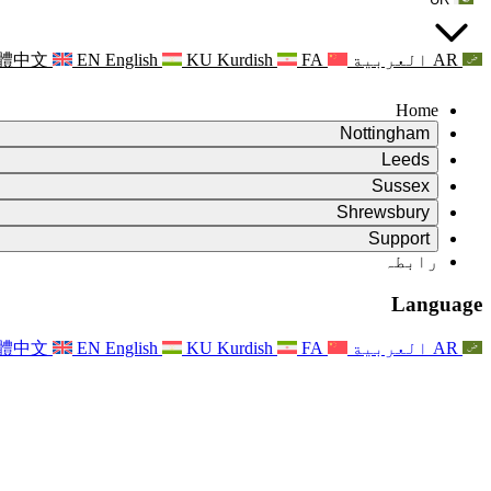
AR
العربية
FA
Kurdish
KU
English
EN
體中文
Home
Nottingham
Review
Leeds
جائزہ کے چیئرمین
Review
Sussex
آزاد جائزہ ٹیم
جائزہ کے چیئرمین
Review
Shrewsbury
حوالہ جات کی شرائط
آزاد جائزہ ٹیم
جائزہ کے چیئرمین
Review
آزاد جائزہ کی حتمی رپورٹ
Support
حوالہ کی شرائط
آزاد جائزہ ٹیم
اکثر پوچھے گئے سوالات
زچگی کے جائزے کے لئے حوالہ کی شرائط
Leeds
رابطہ
رابطہ
حوالہ جات کی شرائط
رابطہ
اعلانات
For Families
علاقائی خدمات لیڈز
رابطہ
For Families
Reports
Nottingham
خاندانوں کے لیے نفسیاتی معاونت
Language
For Families
فیملی فیڈ بیک کا عمل
آزاد جائزہ کی حتمی رپورٹ
فیملیز کے لیے اپڈیٹس
خاندانی نفسیاتی مدد کی خدمت
خاندانوں کے لیے نفسیاتی معاونت
تازہ ترین اپ ڈیٹس
آزاد جائزہ کی پہلی رپورٹ
واقعات
دماغی صحت کے بحران کی حمایت
خاندانوں کے لئے تازہ ترین معلومات
AR
العربية
FA
Kurdish
KU
English
EN
體中文
خبرنامے
For Families
For Staff
علاقائی خدمات ناٹنگھم
واقعات
اپڈیٹس
آپٹ آؤٹ کریں۔
National
عملے کے لئے مدد
For Staff
واقعات
اسٹاف وائسز
سیپسس چیریٹیز
عملے کے لئے مدد
خاندانوں کے لیے نفسیاتی معاونت
حمل کے دوران اور اس کے آس پاس کینسر کی مدد
اسٹاف وائسز
For Staff
پیشہ ورانہ مشاورتی تنظیمیں
عملے کے لئے مدد
بچوں کے ضیاع کی قومی تنظیمیں
Other
جب کسی بچے کو معذوری ہو تو خاندانوں کی مدد