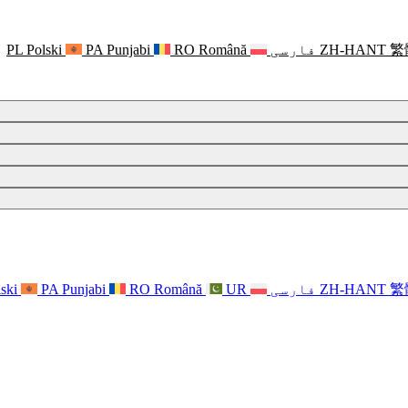
繁
ZH-HANT
فارسی
Română
RO
Punjabi
PA
Polski
PL
繁
ZH-HANT
فارسی
UR
Română
RO
Punjabi
PA
ski