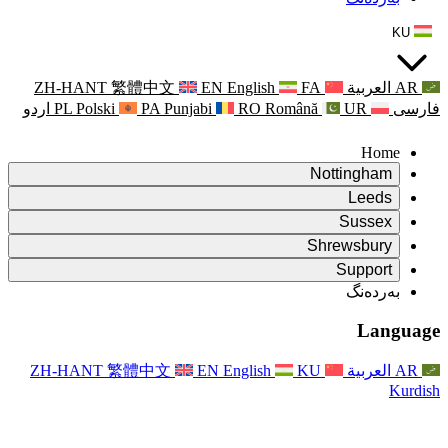
ZH-HANT
繁體中文
EN
Punjabi
PA
Polski
PL
اردو
ۆ
ۆ
Rapora Da
ۆ
یکایەتی
X
Pişt
Rapora d
P
ونی خێزان
Pişt
Rapora Ye
Piştgiri
ZH-HANT
繁體中文
EN
Xizmet
Pişt
یانی و دەوروبەری