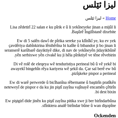
Lisa zêdetirî 22 salan e ku pîr
Ew di 5 salên dawî de pîr
çavdêriya dabînkirina lênihêrîn
seranserê karûbarê dayiktiyê dik
yên serbixwe yên civakê ku 
Di vê rolê de eleqeya wê te
awayekî bingehîn rêya kariye
Ew di warê perwerde û bicîha
neteweyî de pispor e da ku jin pi
Ew piştgirî dide jinên ku piştî z
sfînktera 