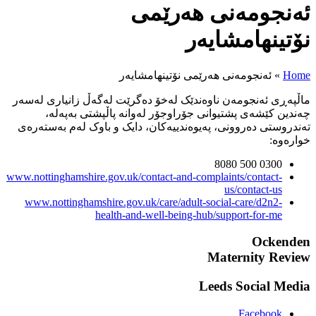
می
امشایەر
 دەگرێت لەگەڵ زانیاری لەسەر
لەوانە پاڵپشتی بەپەلە،
ن، دایک و باوک لەم بەستەرەی
www.nottinghamshire.gov.uk/cont
www.nottinghamshire.gov.uk/c
health-and-we