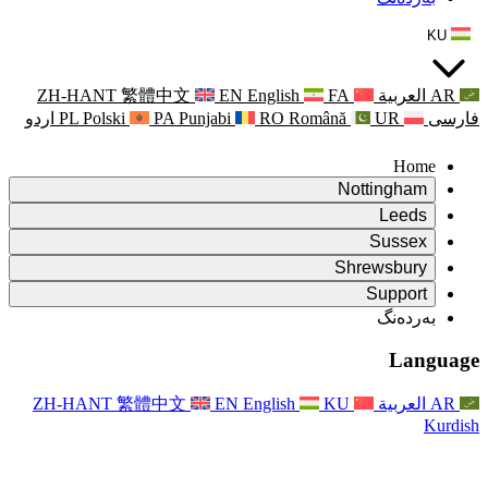
ZH-HANT
繁體中文
EN
Punjabi
PA
Polski
PL
اردو
ۆ
ۆ
Rapora Da
ۆ
یکایەتی
X
Pişt
Rapora d
P
ونی خێزان
Pişt
Rapora Ye
Piştgiri
ZH-HANT
繁體中文
EN
Xizmet
Pişt
یانی و دەوروبەری