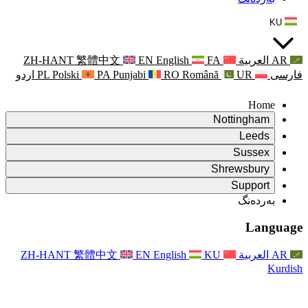
ZH-HANT
繁體中文
EN
Punjabi
PA
Polski
PL
اردو
ۆ
ۆ
Rapora Da
ۆ
یکایەتی
X
Pişt
Rapora d
P
ونی خێزان
Pişt
Rapora Ye
Piştgiri
ZH-HANT
繁體中文
EN
Xizmet
Pişt
یانی و دەوروبەری