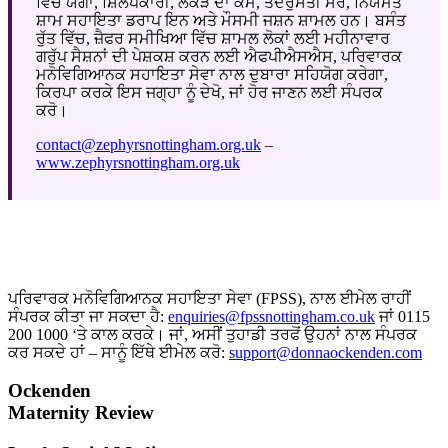
ਵਿੱਚ ਯੋਗਾ, ਸ਼ਿਲਪਕਾਰੀ, ਲੱਕੜ ਦਾ ਕੰਮ, ਤੰਦਰੁਸਤੀ ਸੈਰ, ਨਿਯਮਤ
ਸ਼ਾਮ ਸਹਾਇਤਾ ਡਰਾਪ ਇਨ ਅਤੇ ਮੌਸਮੀ ਜਸ਼ਨ ਸ਼ਾਮਲ ਹਨ। ਬਸੰਤ
ਰੁੱਤ ਵਿੱਚ, ਜ਼ੈਫਰ ਸਮੀਖਿਆ ਵਿੱਚ ਸ਼ਾਮਲ ਲੋਕਾਂ ਲਈ ਮਹੀਨਾਵਾਰ
ਗਰੁੱਪ ਸੈਸ਼ਨਾਂ ਦੀ ਪੇਸ਼ਕਸ਼ ਕਰਨ ਲਈ ਐਫਪੀਐਸਐਸ, ਪਰਿਵਾਰਕ
ਮਨੋਵਿਗਿਆਨਕ ਸਹਾਇਤਾ ਸੇਵਾ ਨਾਲ ਦੁਬਾਰਾ ਸਹਿਯੋਗ ਕਰੇਗਾ,
ਕਿਰਪਾ ਕਰਕੇ ਇਸ ਜਗ੍ਹਾ ਨੂੰ ਦੇਖੋ, ਜਾਂ ਹੋਰ ਜਾਣਨ ਲਈ ਸੰਪਰਕ
ਕਰੋ।
contact@zephyrsnottingham.org.uk
–
www.zephyrsnottingham.org.uk
ਪਰਿਵਾਰਕ ਮਨੋਵਿਗਿਆਨਕ ਸਹਾਇਤਾ ਸੇਵਾ (FPSS), ਨਾਲ ਈਮੇਲ ਰਾਹੀਂ
ਸੰਪਰਕ ਕੀਤਾ ਜਾ ਸਕਦਾ ਹੈ:
enquiries@fpssnottingham.co.uk
ਜਾਂ 0115
200 1000 ‘ਤੇ ਕਾਲ ਕਰਕੇ। ਜਾਂ, ਅਸੀਂ ਤੁਹਾਡੀ ਤਰਫੋਂ ਉਹਨਾਂ ਨਾਲ ਸੰਪਰਕ
ਕਰ ਸਕਦੇ ਹਾਂ – ਸਾਨੂੰ ਇੱਥੇ ਈਮੇਲ ਕਰੋ:
support@donnaockenden.com
Ockenden
Maternity Review