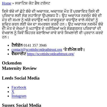
Home
»
ਸਕਾਟਿਸ਼ ਕੋਟ ਡੈਥ ਟਰੱਸਟ
ਕਿਸੇ ਬੱਚੇ ਜਾਂ ਛੋਟੇ ਬੱਚੇ ਦੀ ਅਚਾਨਕ, ਅਚਾਨਕ ਮੌਤ ਤੋਂ ਪ੍ਰਭਾਵਿਤ ਕਿਸੇ ਵੀ
ਪਰਿਵਾਰ ਲਈ ਸੋਗ ਸਹਾਇਤਾ ਉਪਲਬਧ ਹੈ। ਉਹ ਅਚਾਨਕ ਨਵਜੰਮੇ ਬੱਚੇ ਦੀ
ਮੌਤ ਦੀ ਸਮਝ ਨੂੰ ਅੱਗੇ ਵਧਾਉਣ ਅਤੇ ਜਾਗਰੂਕਤਾ ਵਧਾਉਣ ਵਾਲੇ ਸੰਦੇਸ਼ਾਂ ਨੂੰ
ਸੂਚਿਤ ਕਰਨ ਲਈ ਖੋਜ ਦਾ ਸਮਰਥਨ ਕਰਦੇ ਹਨ। ਉਹ ਅਚਾਨਕ ਨਵਜੰਮੇ ਬੱਚੇ
ਦੀ ਮੌਤ ਦੇ ਜੋਖਮਾਂ ਨੂੰ ਘਟਾਉਣ ਦੇ ਤਰੀਕਿਆਂ ਅਤੇ ਸੋਗਗ੍ਰਸਤ ਪਰਿਵਾਰਾਂ ਦੀ
ਦੇਖਭਾਲ ਨੂੰ ਕਿਵੇਂ ਬਿਹਤਰ ਬਣਾਇਆ ਜਾਵੇ ਬਾਰੇ ਸਿਖਲਾਈ ਵੀ ਪ੍ਰਦਾਨ ਕਰਦੇ
ਹਨ।
ਟੈਲੀਫ਼ੋਨ
0141 357 3946
contact@scottishcotdeathtrust.org
‘ਤੇ ਈਮੇਲ ਕਰੋ।
ਵੈੱਬਸਾਈਟ
https://scottishcotdeathtrust.org/
Ockenden
Maternity Review
Leeds Social Media
Facebook
X
Instagram
Sussex Social Media