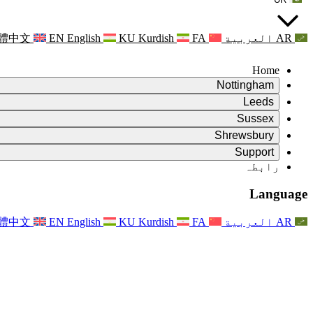
AR
العربية
FA
Kurdish
KU
English
EN
體中文
Home
Nottingham
Review
Leeds
جائزہ کے چیئرمین
Review
Sussex
آزاد جائزہ ٹیم
جائزہ کے چیئرمین
Review
Shrewsbury
حوالہ جات کی شرائط
آزاد جائزہ ٹیم
جائزہ کے چیئرمین
Review
آزاد جائزہ کی حتمی رپورٹ
Support
حوالہ کی شرائط
آزاد جائزہ ٹیم
اکثر پوچھے گئے سوالات
زچگی کے جائزے کے لئے حوالہ کی شرائط
Leeds
رابطہ
رابطہ
حوالہ جات کی شرائط
رابطہ
اعلانات
For Families
علاقائی خدمات لیڈز
رابطہ
For Families
Reports
Nottingham
خاندانوں کے لیے نفسیاتی معاونت
Language
For Families
فیملی فیڈ بیک کا عمل
آزاد جائزہ کی حتمی رپورٹ
فیملیز کے لیے اپڈیٹس
خاندانی نفسیاتی مدد کی خدمت
خاندانوں کے لیے نفسیاتی معاونت
تازہ ترین اپ ڈیٹس
آزاد جائزہ کی پہلی رپورٹ
واقعات
دماغی صحت کے بحران کی حمایت
خاندانوں کے لئے تازہ ترین معلومات
AR
العربية
FA
Kurdish
KU
English
EN
體中文
خبرنامے
For Families
For Staff
علاقائی خدمات ناٹنگھم
واقعات
اپڈیٹس
آپٹ آؤٹ کریں۔
National
عملے کے لئے مدد
For Staff
واقعات
اسٹاف وائسز
سیپسس چیریٹیز
عملے کے لئے مدد
خاندانوں کے لیے نفسیاتی معاونت
حمل کے دوران اور اس کے آس پاس کینسر کی مدد
اسٹاف وائسز
For Staff
پیشہ ورانہ مشاورتی تنظیمیں
عملے کے لئے مدد
بچوں کے ضیاع کی قومی تنظیمیں
Other
جب کسی بچے کو معذوری ہو تو خاندانوں کی مدد