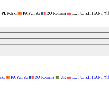
繁
ZH-HANT
فارسی
Română
RO
Punjabi
PA
Polski
PL
繁
ZH-HANT
فارسی
UR
Română
RO
Punjabi
PA
ski