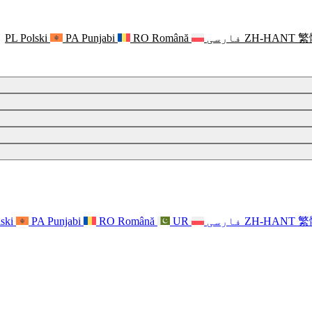
繁
ZH-HANT
فارسی
Română
RO
Punjabi
PA
Polski
PL
繁
ZH-HANT
فارسی
UR
Română
RO
Punjabi
PA
ski