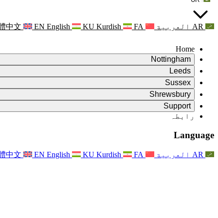
AR
العربية
FA
Kurdish
KU
English
EN
體中文
Home
Nottingham
Review
Leeds
جائزہ کے چیئرمین
Review
Sussex
آزاد جائزہ ٹیم
جائزہ کے چیئرمین
Review
Shrewsbury
حوالہ جات کی شرائط
آزاد جائزہ ٹیم
جائزہ کے چیئرمین
Review
آزاد جائزہ کی حتمی رپورٹ
Support
حوالہ کی شرائط
آزاد جائزہ ٹیم
اکثر پوچھے گئے سوالات
زچگی کے جائزے کے لئے حوالہ کی شرائط
Leeds
رابطہ
رابطہ
حوالہ جات کی شرائط
رابطہ
اعلانات
For Families
علاقائی خدمات لیڈز
رابطہ
For Families
Reports
Nottingham
خاندانوں کے لیے نفسیاتی معاونت
Language
For Families
فیملی فیڈ بیک کا عمل
آزاد جائزہ کی حتمی رپورٹ
فیملیز کے لیے اپڈیٹس
خاندانی نفسیاتی مدد کی خدمت
خاندانوں کے لیے نفسیاتی معاونت
تازہ ترین اپ ڈیٹس
آزاد جائزہ کی پہلی رپورٹ
واقعات
دماغی صحت کے بحران کی حمایت
خاندانوں کے لئے تازہ ترین معلومات
AR
العربية
FA
Kurdish
KU
English
EN
體中文
خبرنامے
For Families
For Staff
علاقائی خدمات ناٹنگھم
واقعات
اپڈیٹس
آپٹ آؤٹ کریں۔
National
عملے کے لئے مدد
For Staff
واقعات
اسٹاف وائسز
سیپسس چیریٹیز
عملے کے لئے مدد
خاندانوں کے لیے نفسیاتی معاونت
حمل کے دوران اور اس کے آس پاس کینسر کی مدد
اسٹاف وائسز
For Staff
پیشہ ورانہ مشاورتی تنظیمیں
عملے کے لئے مدد
بچوں کے ضیاع کی قومی تنظیمیں
Other
جب کسی بچے کو معذوری ہو تو خاندانوں کی مدد