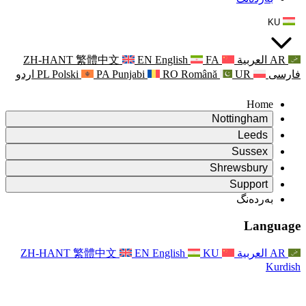
ZH-HANT
繁體中文
EN
Punjabi
PA
Polski
PL
اردو
ۆ
ۆ
Rapora Da
ۆ
یکایەتی
X
Pişt
Rapora d
P
ونی خێزان
Pişt
Rapora Ye
Piştgiri
ZH-HANT
繁體中文
EN
Xizmet
Pişt
یانی و دەوروبەری