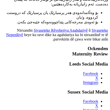
ن:
رێک یان پرسیارێک کە دروستت
وونەوەکە جێبەجێ بکەن.
Nirxandin
Siyaseteke R
Nepenîtiyê
heye ku rave dike ka