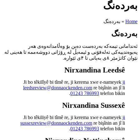
ۆ وەڵامدانەوەی هەر
لە ڕۆژانی دووشەممە تا هەینی لە
N
Ji bo têkilîyê bi tîmê 
leedsreview@donnaoc
Ni
Ji bo têkiliyê bi tîmê 
sussexreview@donnaoc