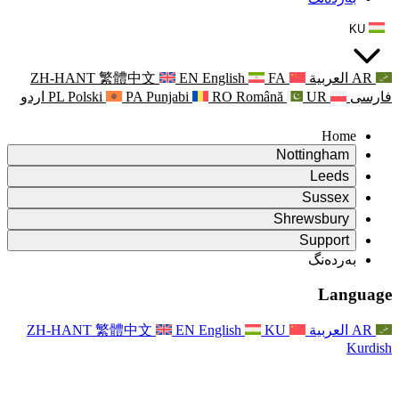
ZH-HANT
繁體中文
EN
Punjabi
PA
Polski
PL
اردو
ۆ
ۆ
Rapora Da
ۆ
یکایەتی
X
Pişt
Rapora d
P
ونی خێزان
Pişt
Rapora Ye
Piştgiri
ZH-HANT
繁體中文
EN
Xizmet
Pişt
یانی و دەوروبەری