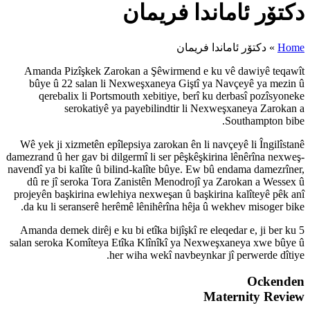
مان
Amanda Pizîşkek Zarokan a Ş
bûye û 22 salan li Nexweşx
qerebalix li Portsmouth xe
serokatiyê ya payebi
Wê yek ji xizmetên epîlepsiya z
damezrand û her gav bi dilgermî l
navendî ya bi kalîte û bilind-kal
dû re jî seroka Tora Zanistê
projeyên başkirina ewlehiya nex
da ku li seranserê herêmê lên
Amanda demek dirêj e ku bi etîk
salan seroka Komîteya Etîka Kl
her wiha w