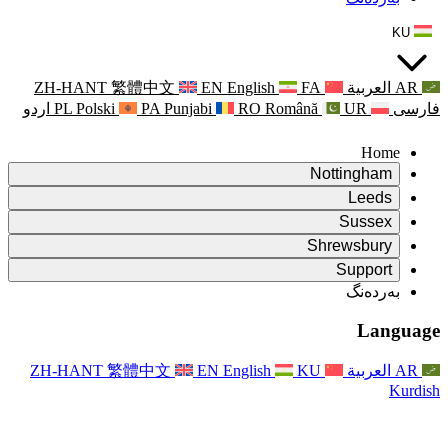
ZH-HANT
繁體中文
EN
Punjabi
PA
Polski
PL
اردو
ۆ
ۆ
Rapora Da
ۆ
یکایەتی
X
Pişt
Rapora d
P
ونی خێزان
Pişt
Rapora Ye
Piştgiri
ZH-HANT
繁體中文
EN
Xizmet
Pişt
یانی و دەوروبەری