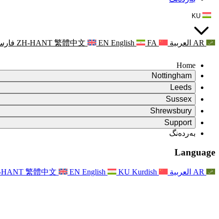
KU
AR
العربية
FA
English
EN
繁體中文
ZH-HANT
فارس
Home
Nottingham
Review
Leeds
کورسی پێداچوونەوە
Review
Sussex
تیمی پێداچوونەوەی سەربەخۆ
کورسی پێداچوونەوە
Review
Shrewsbury
مەرجەکانی سەرچاوە
تیمی پێداچوونەوەی سەربەخۆ
کورسی پێداچوونەوە
Review
Rapora Dawî ya Nirxandina Serbixwe
Support
Mercên Referansê
تیمی پێداچوونەوەی سەربەخۆ
مەرجەکانی پێداچوونەوەی دایکایەتی
Pirsên Pir tên Pirsîn
Leeds
بەردەنگ
بەردەنگ
مەرجەکانی سەرچاوە
ڕاگەیاندن
بەردەنگ
Xizmetên Herêmî yên Leedsê
For Families
بەردەنگ
Reports
For Families
Nottingham
Language
Piştgiriya Derûnî ji bo Malbatan
For Families
Rapora dawî ya Nirxandina Serbixwe
Pêvajoya Nirxandina Malbatê
خزمەتگوزاری پاڵپشتی دەروونی خێزان
Nûvekirinên ji bo Malbatan
Piştgiriya Derûnî ji bo Malbatan
Rapora Yekem a Nirxandina Serbixwe
دوایین نوێکردنەوەکان
Piştgiriya Krîza Tenduristiya Derûnî
ڕووداوەکان
AR
العربية
Kurdish
KU
English
EN
繁體中文
-HANT
نوێکردنەوە بۆ خێزانەکان
For Families
Nûçename
Xizmetên Herêmî yên Nottinghamê
For Staff
ڕووداوەکان
Nûvekirin
Vekişandin
National
پاڵپشتی بۆ ستاف
For Staff
ڕووداوەکان
Xêrxwaziyên Sepsisê
دەنگی ستاف
پاڵپشتی بۆ ستاف
Piştgiriya Derûnî ji bo Malbatan
پشتگیری شێرپەنجە لە دووگیانی و دەوروبەری
دەنگی ستاف
For Staff
ڕێکخراوە پیشەییەکان