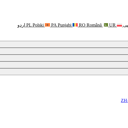
ی
UR
Română
RO
Punjabi
PA
Polski
PL
اردو
ZH