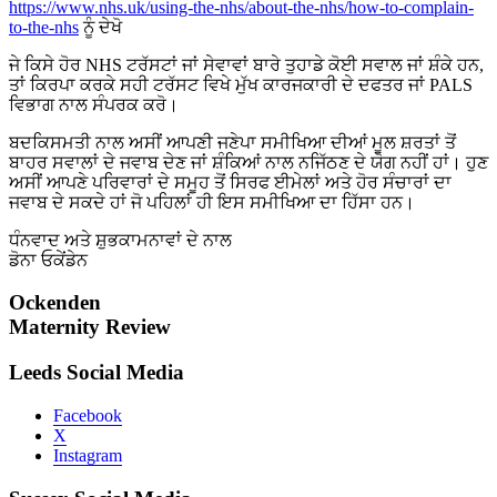
https://www.nhs.uk/using-the-nhs/about-the-nhs/how-to-complain-
to-the-nhs
ਨੂੰ ਦੇਖੋ
ਜੇ ਕਿਸੇ ਹੋਰ NHS ਟਰੱਸਟਾਂ ਜਾਂ ਸੇਵਾਵਾਂ ਬਾਰੇ ਤੁਹਾਡੇ ਕੋਈ ਸਵਾਲ ਜਾਂ ਸ਼ੰਕੇ ਹਨ,
ਤਾਂ ਕਿਰਪਾ ਕਰਕੇ ਸਹੀ ਟਰੱਸਟ ਵਿਖੇ ਮੁੱਖ ਕਾਰਜਕਾਰੀ ਦੇ ਦਫਤਰ ਜਾਂ PALS
ਵਿਭਾਗ ਨਾਲ ਸੰਪਰਕ ਕਰੋ।
ਬਦਕਿਸਮਤੀ ਨਾਲ ਅਸੀਂ ਆਪਣੀ ਜਣੇਪਾ ਸਮੀਖਿਆ ਦੀਆਂ ਮੂਲ ਸ਼ਰਤਾਂ ਤੋਂ
ਬਾਹਰ ਸਵਾਲਾਂ ਦੇ ਜਵਾਬ ਦੇਣ ਜਾਂ ਸ਼ੰਕਿਆਂ ਨਾਲ ਨਜਿੱਠਣ ਦੇ ਯੋਗ ਨਹੀਂ ਹਾਂ। ਹੁਣ
ਅਸੀਂ ਆਪਣੇ ਪਰਿਵਾਰਾਂ ਦੇ ਸਮੂਹ ਤੋਂ ਸਿਰਫ ਈਮੇਲਾਂ ਅਤੇ ਹੋਰ ਸੰਚਾਰਾਂ ਦਾ
ਜਵਾਬ ਦੇ ਸਕਦੇ ਹਾਂ ਜੋ ਪਹਿਲਾਂ ਹੀ ਇਸ ਸਮੀਖਿਆ ਦਾ ਹਿੱਸਾ ਹਨ।
ਧੰਨਵਾਦ ਅਤੇ ਸ਼ੁਭਕਾਮਨਾਵਾਂ ਦੇ ਨਾਲ
ਡੋਨਾ ਓਕੇਂਡੇਨ
Ockenden
Maternity Review
Leeds Social Media
Facebook
X
Instagram