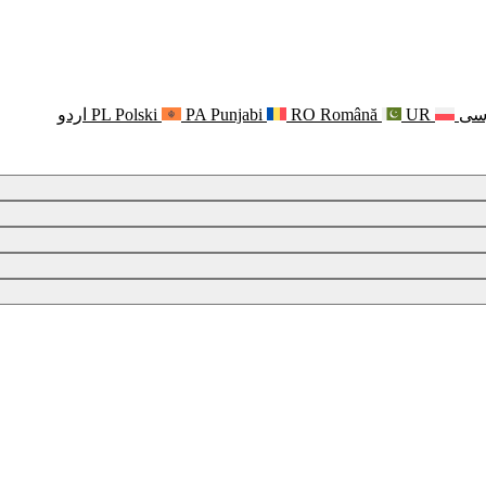
سی
UR
Română
RO
Punjabi
PA
Polski
PL
اردو