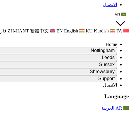
الاتصال
AR
FA
Kurdish
KU
English
EN
繁體中文
ZH-HANT
فار
Home
Nottingham
Review
Leeds
رئيس الاستعراض
Review
Sussex
فريق المراجعة المستقل
رئيس الاستعراض
Review
Shrewsbury
الاختصاصات
فريق المراجعة المستقل
رئيس الاستعراض
Review
Support
التقرير النهائي للمراجعة المستقلة
الاختصاصات
فريق المراجعة المستقل
اختصاصات استعراض الأمومة
الأسئلة المتداولة
Leeds
الاتصال
الاتصال
الاختصاصات
اعلانات
الاتصال
الخدمات الإقليمية ليدز
For Families
الاتصال
Reports
For Families
Nottingham
Language
الدعم النفسي للعائلات
For Families
التقرير النهائي للمراجعة المستقلة
عملية التغذية الراجعة للأسرة
خدمة الدعم النفسي الأسري
تحديثات للعائلات
الدعم النفسي للعائلات
التقرير الأول للمراجعة المستقلة
آخر التحديثات
دعم أزمات الصحة النفسية
احداث
AR
العربية
تحديثات للعائلات
For Families
النشرات الإخبارية
الخدمات الإقليمية في نوتنغهام
For Staff
احداث
التحديثات
National
الانسحاب
دعم الموظفين
For Staff
احداث
الجمعيات الخيرية للإنتان
أصوات الموظفين
دعم الموظفين
الدعم النفسي للعائلات
دعم مرضى السرطان أثناء الحمل وحوله