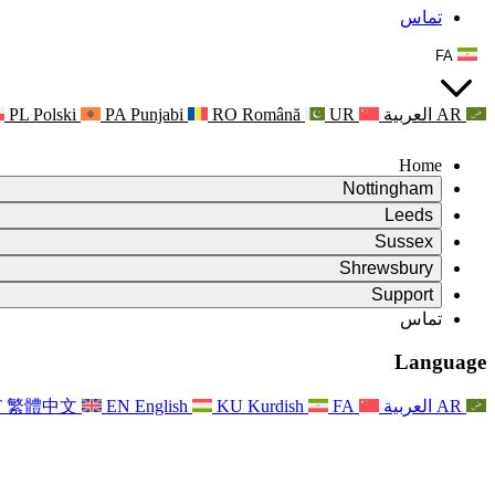
تماس
FA
AR
العربية
UR
Română
RO
Punjabi
PA
Polski
PL
Home
Nottingham
Review
Leeds
رئیس بررسی
Review
Sussex
تیم بررسی مستقل
رئیس بررسی
Review
Shrewsbury
شرایط مرجع
تیم بررسی مستقل
رئیس بررسی
Review
Support
گزارش نهایی بررسی مستقل
شرایط مرجع
تیم بررسی مستقل
شرح وظایف برای بررسی زایمان
سوالات متداول
Leeds
تماس
تماس
شرایط مرجع
اطلاعیه ها
تماس
خدمات منطقه‌ای لیدز
For Families
تماس
Reports
For Families
Nottingham
Language
حمایت روانی از خانواده‌ها
For Families
گزارش نهایی بررسی مستقل
فرآیند بازخورد خانواده
خدمات پشتیبانی روانشناختی خانواده
به‌روزرسانی‌ها برای خانواده‌ها
حمایت روانی از خانواده‌ها
اولین گزارش از نشریه ایندیپندنت ریویو
آخرین به‌روزرسانی‌ها
پشتیبانی بحران سلامت روان
رویدادها
AR
العربية
FA
Kurdish
KU
English
EN
繁體中文
T
به روز رسانی برای خانواده ها
For Families
خبرنامه‌ها
خدمات منطقه‌ای ناتینگهام
For Staff
رویدادها
به‌روزرسانی‌ها
انصراف
National
پشتیبانی از کارکنان
For Staff
رویدادها
خیریه‌های سپسیس
صدای کارکنان
پشتیبانی از کارکنان
حمایت روانی از خانواده‌ها
حمایت از سرطان در دوران بارداری و پیرامون آن
صدای کارکنان