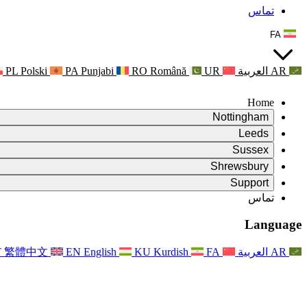
تماس
FA
AR
العربية
UR
Română
RO
Punjabi
PA
Polski
PL
Home
Nottingham
Review
Leeds
رئیس بررسی
Review
Sussex
تیم بررسی مستقل
رئیس بررسی
Review
Shrewsbury
شرایط مرجع
تیم بررسی مستقل
رئیس بررسی
Review
Support
گزارش نهایی بررسی مستقل
شرایط مرجع
تیم بررسی مستقل
شرح وظایف برای بررسی زایمان
سوالات متداول
Leeds
تماس
تماس
شرایط مرجع
اطلاعیه ها
تماس
خدمات منطقه‌ای لیدز
For Families
تماس
Reports
For Families
Nottingham
Language
حمایت روانی از خانواده‌ها
For Families
گزارش نهایی بررسی مستقل
فرآیند بازخورد خانواده
خدمات پشتیبانی روانشناختی خانواده
به‌روزرسانی‌ها برای خانواده‌ها
حمایت روانی از خانواده‌ها
اولین گزارش از نشریه ایندیپندنت ریویو
آخرین به‌روزرسانی‌ها
پشتیبانی بحران سلامت روان
رویدادها
AR
العربية
FA
Kurdish
KU
English
EN
繁體中文
T
به روز رسانی برای خانواده ها
For Families
خبرنامه‌ها
خدمات منطقه‌ای ناتینگهام
For Staff
رویدادها
به‌روزرسانی‌ها
انصراف
National
پشتیبانی از کارکنان
For Staff
رویدادها
خیریه‌های سپسیس
صدای کارکنان
پشتیبانی از کارکنان
حمایت روانی از خانواده‌ها
حمایت از سرطان در دوران بارداری و پیرامون آن
صدای کارکنان