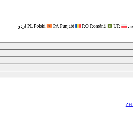
ی
UR
Română
RO
Punjabi
PA
Polski
PL
اردو
ZH