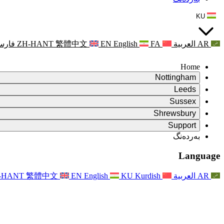
KU
AR
العربية
FA
English
EN
繁體中文
ZH-HANT
فارس
Home
Nottingham
Review
Leeds
کورسی پێداچوونەوە
Review
Sussex
تیمی پێداچوونەوەی سەربەخۆ
کورسی پێداچوونەوە
Review
Shrewsbury
مەرجەکانی سەرچاوە
تیمی پێداچوونەوەی سەربەخۆ
کورسی پێداچوونەوە
Review
Rapora Dawî ya Nirxandina Serbixwe
Support
Mercên Referansê
تیمی پێداچوونەوەی سەربەخۆ
مەرجەکانی پێداچوونەوەی دایکایەتی
Pirsên Pir tên Pirsîn
Leeds
بەردەنگ
بەردەنگ
مەرجەکانی سەرچاوە
ڕاگەیاندن
بەردەنگ
Xizmetên Herêmî yên Leedsê
For Families
بەردەنگ
Reports
For Families
Nottingham
Language
Piştgiriya Derûnî ji bo Malbatan
For Families
Rapora dawî ya Nirxandina Serbixwe
Pêvajoya Nirxandina Malbatê
خزمەتگوزاری پاڵپشتی دەروونی خێزان
Nûvekirinên ji bo Malbatan
Piştgiriya Derûnî ji bo Malbatan
Rapora Yekem a Nirxandina Serbixwe
دوایین نوێکردنەوەکان
Piştgiriya Krîza Tenduristiya Derûnî
ڕووداوەکان
AR
العربية
Kurdish
KU
English
EN
繁體中文
-HANT
نوێکردنەوە بۆ خێزانەکان
For Families
Nûçename
Xizmetên Herêmî yên Nottinghamê
For Staff
ڕووداوەکان
Nûvekirin
Vekişandin
National
پاڵپشتی بۆ ستاف
For Staff
ڕووداوەکان
Xêrxwaziyên Sepsisê
دەنگی ستاف
پاڵپشتی بۆ ستاف
Piştgiriya Derûnî ji bo Malbatan
پشتگیری شێرپەنجە لە دووگیانی و دەوروبەری
دەنگی ستاف
For Staff
ڕێکخراوە پیشەییەکان