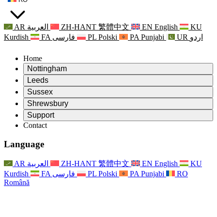
AR
العربية
ZH-HANT
繁體中文
EN
English
KU
Kurdish
FA
فارسی
PL
Polski
PA
Punjabi
UR
اردو
Home
Nottingham
Review
Leeds
Președintele revizuirii
Review
Sussex
Echipa independentă de evaluare
Președintele revizuirii
Review
Shrewsbury
Termeni de referință
Echipa independentă de evaluare
Președintele revizuirii
Raportul final al evaluării independente
Review
Support
Termeni de referință
Echipa independentă de evaluare
Întrebări frecvente
Termeni de referință pentru revizuirea maternității
Contact
Leeds
Contact
Termeni de referință
Contact
Anunţuri
For Families
Servicii regionale Leeds
Contact
For Families
Reports
Sprijin psihologic pentru familii
Nottingham
Language
For Families
Procesul de feedback al familiei
Raportul final al evaluării independente
Actualizări pentru familii
Serviciul de asistență psihologică familială
Sprijin psihologic pentru familii
Ultimele actualizări
Primul raport al evaluării independente
Evenimente
Sprijin în caz de criză în domeniul sănătății mintale
Actualizări pentru familii
AR
العربية
ZH-HANT
繁體中文
EN
English
KU
Buletine informative
For Families
For Staff
Servicii regionale Nottingham
Evenimente
Kurdish
FA
فارسی
PL
Polski
PA
Punjabi
RO
Renunțare
Actualizări
Sprijin pentru personal
National
For Staff
Română
Evenimente
Vocile personalului
Sepsis Charities
Sprijin pentru personal
Sprijin psihologic pentru familii
Suport pentru cancer în timpul și în jurul sarcinii
Vocile personalului
For Staff
Organizații de consiliere profesională
Sprijin pentru personal
Organizațiile naționale pentru pierderea copilului