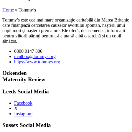
Home
»
Tommy’s
Tommy’s este cea mai mare organizație caritabilă din Marea Britanie
care finanțează cercetarea cauzelor avortului spontan, nașterii unui
copil mort și nașterii premature. Ele oferă, de asemenea, informații
pentru viitorii părinți pentru a-i ajuta să aibă o sarcină și un copil
sănătos.
0800 0147 800
mailbox@tommys.org
https://www.tommys.org
Ockenden
Maternity Review
Leeds Social Media
Facebook
X
Instagram
Sussex Social Media