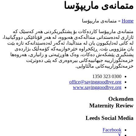
شتگیریکردنی هەر کەسێک کە
وە، لە هەر قۆناغێکی دووگیانیدا،
ا، ئەگەر لەدەستدانەکە تازە بێت
وازییەکە کۆمەڵێک بژاردەی
ڕێیەتی و زانیاری، هەروەها
وەری کە پێی دەوترێت