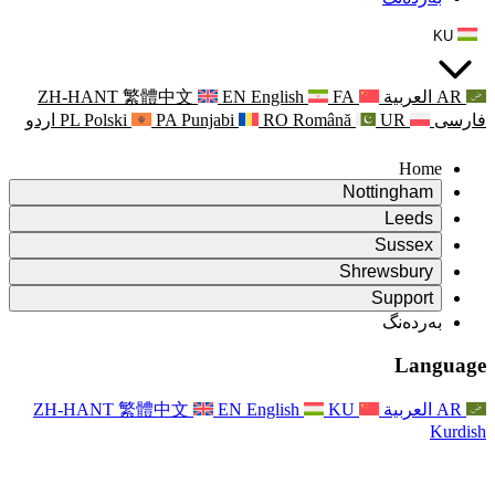
ZH-HANT
繁體中文
EN
Punjabi
PA
Polski
PL
اردو
ۆ
ۆ
Rapora Da
ۆ
یکایەتی
X
Pişt
Rapora d
P
ونی خێزان
Pişt
Rapora Ye
Piştgiri
ZH-HANT
繁體中文
EN
Xizmet
Pişt
یانی و دەوروبەری