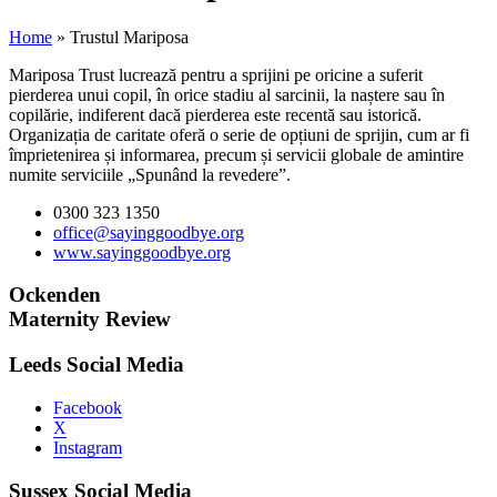
Home
»
Trustul Mariposa
Mariposa Trust lucrează pentru a sprijini pe oricine a suferit
pierderea unui copil, în orice stadiu al sarcinii, la naștere sau în
copilărie, indiferent dacă pierderea este recentă sau istorică.
Organizația de caritate oferă o serie de opțiuni de sprijin, cum ar fi
împrietenirea și informarea, precum și servicii globale de amintire
numite serviciile „Spunând la revedere”.
0300 323 1350
office@sayinggoodbye.org
www.sayinggoodbye.org
Ockenden
Maternity Review
Leeds Social Media
Facebook
X
Instagram
Sussex Social Media