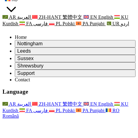
AR
العربية
ZH-HANT
繁體中文
EN
English
KU
Kurdish
FA
فارسی
PL
Polski
PA
Punjabi
UR
اردو
Home
Nottingham
Review
Leeds
Președintele revizuirii
Review
Sussex
Echipa independentă de evaluare
Președintele revizuirii
Review
Shrewsbury
Termeni de referință
Echipa independentă de evaluare
Președintele revizuirii
Raportul final al evaluării independente
Review
Support
Termeni de referință
Echipa independentă de evaluare
Întrebări frecvente
Termeni de referință pentru revizuirea maternității
Contact
Leeds
Contact
Termeni de referință
Contact
Anunţuri
For Families
Servicii regionale Leeds
Contact
For Families
Reports
Sprijin psihologic pentru familii
Nottingham
Language
For Families
Procesul de feedback al familiei
Raportul final al evaluării independente
Actualizări pentru familii
Serviciul de asistență psihologică familială
Sprijin psihologic pentru familii
Ultimele actualizări
Primul raport al evaluării independente
Evenimente
Sprijin în caz de criză în domeniul sănătății mintale
Actualizări pentru familii
AR
العربية
ZH-HANT
繁體中文
EN
English
KU
Buletine informative
For Families
For Staff
Servicii regionale Nottingham
Evenimente
Kurdish
FA
فارسی
PL
Polski
PA
Punjabi
RO
Renunțare
Actualizări
Sprijin pentru personal
National
For Staff
Română
Evenimente
Vocile personalului
Sepsis Charities
Sprijin pentru personal
Sprijin psihologic pentru familii
Suport pentru cancer în timpul și în jurul sarcinii
Vocile personalului
For Staff
Organizații de consiliere profesională
Sprijin pentru personal
Organizațiile naționale pentru pierderea copilului