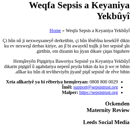
Weqfa Se
Home
»
Çi hûn nû ji nexweşxaneyê derketi
ku ev nexweşî derbas kiriye, an jî 
girtibin, em diz
Hemşîreyên Piştgiriya Bawe
dikarin piştgirî û agahdariya nepe
alîkar ku hûn di tevliheviyê
Xeta alîkariyê ya bi rêberiya
Îm
M