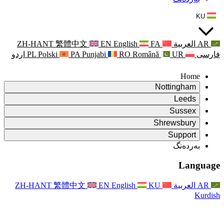
ZH-HANT
繁體中文
EN
Punjabi
PA
Polski
PL
اردو
ۆ
ۆ
Rapora Da
ۆ
یکایەتی
X
Pişt
Rapora d
P
ونی خێزان
Pişt
Rapora Ye
Piştgiri
ZH-HANT
繁體中文
EN
Xizmet
Pişt
یانی و دەوروبەری