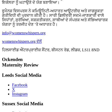
ਇਕੱਲਤਾ ਨੂੰ ਘਟਾਉਣ ਦੇ ਯੋਗ ਬਣਾਇਆ।
ਵੂਮੈਨਜ਼ ਵਿਸਪਰਸ ਨੇ ਕਮਿਊਨਿਟੀ-ਅਧਾਰਤ ਆਊਟਰੀਚ ਅਤੇ ਜਾਗਰੂਕਤਾ
ਗਤੀਵਿਧੀ ਵੀ ਪ੍ਰਦਾਨ ਕੀਤੀ ਹੈ। ਸਾਰੀ ਡਿਲੀਵਰੀ ਸਦਮੇ-ਜਾਣਕਾਰੀ ਵਾਲੇ
ਸਿਧਾਂਤਾਂ, ਸੁਰੱਖਿਆ, ਸਸ਼ਕਤੀਕਰਨ, ਸਾਥੀਆਂ ਦੇ ਸੰਪਰਕ ਅਤੇ ਸੱਭਿਆਚਾਰਕ
ਯੋਗਤਾ ਨੂੰ ਤਰਜੀਹ ਦੇਣ ‘ਤੇ ਅਧਾਰਤ ਹੈ।
info@womenswhispers.org
womenswhispers.org ਵੱਲੋਂ
ਹਿਲਸਾਈਡ ਐਂਟਰਪ੍ਰਾਈਜ਼ ਸੈਂਟਰ, ਬੀਸਟਨ ਰੋਡ, ਲੀਡਜ਼, LS11 8ND
Ockenden
Maternity Review
Leeds Social Media
Facebook
X
Instagram
Sussex Social Media