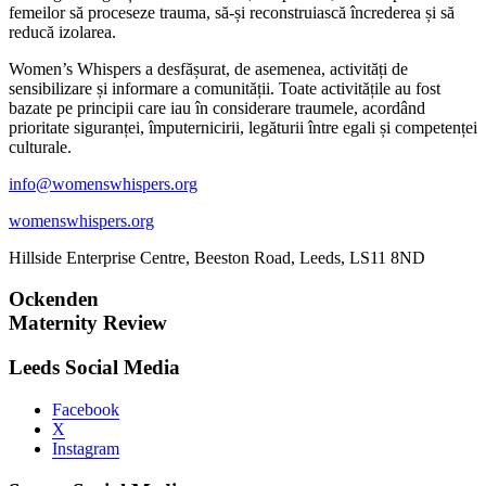
femeilor să proceseze trauma, să-și reconstruiască încrederea și să
reducă izolarea.
Women’s Whispers a desfășurat, de asemenea, activități de
sensibilizare și informare a comunității. Toate activitățile au fost
bazate pe principii care iau în considerare traumele, acordând
prioritate siguranței, împuternicirii, legăturii între egali și competenței
culturale.
info@womenswhispers.org
womenswhispers.org
Hillside Enterprise Centre, Beeston Road, Leeds, LS11 8ND
Ockenden
Maternity Review
Leeds Social Media
Facebook
X
Instagram