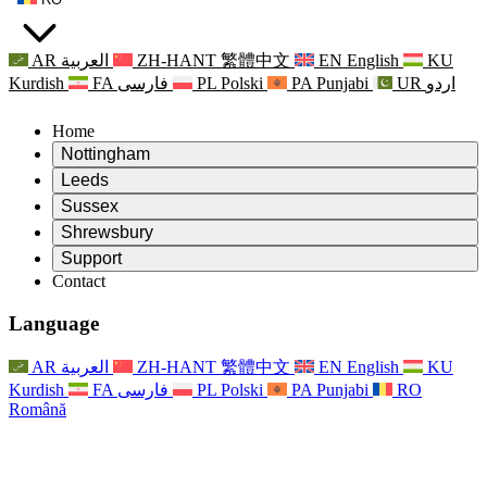
AR
العربية
ZH-HANT
繁體中文
EN
English
KU
Kurdish
FA
فارسی
PL
Polski
PA
Punjabi
UR
اردو
Home
Nottingham
Review
Leeds
Președintele revizuirii
Review
Sussex
Echipa independentă de evaluare
Președintele revizuirii
Review
Shrewsbury
Termeni de referință
Echipa independentă de evaluare
Președintele revizuirii
Raportul final al evaluării independente
Review
Support
Termeni de referință
Echipa independentă de evaluare
Întrebări frecvente
Termeni de referință pentru revizuirea maternității
Contact
Leeds
Contact
Termeni de referință
Contact
Anunţuri
For Families
Servicii regionale Leeds
Contact
For Families
Reports
Sprijin psihologic pentru familii
Nottingham
Language
For Families
Procesul de feedback al familiei
Raportul final al evaluării independente
Actualizări pentru familii
Serviciul de asistență psihologică familială
Sprijin psihologic pentru familii
Ultimele actualizări
Primul raport al evaluării independente
Evenimente
Sprijin în caz de criză în domeniul sănătății mintale
Actualizări pentru familii
AR
العربية
ZH-HANT
繁體中文
EN
English
KU
Buletine informative
For Families
For Staff
Servicii regionale Nottingham
Evenimente
Kurdish
FA
فارسی
PL
Polski
PA
Punjabi
RO
Renunțare
Actualizări
Sprijin pentru personal
National
For Staff
Română
Evenimente
Vocile personalului
Sepsis Charities
Sprijin pentru personal
Sprijin psihologic pentru familii
Suport pentru cancer în timpul și în jurul sarcinii
Vocile personalului
For Staff
Organizații de consiliere profesională
Sprijin pentru personal
Organizațiile naționale pentru pierderea copilului