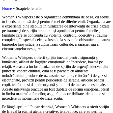
Home
»
Șoaptele femeilor
Women’s Whispers este o organizație comunitară de bază, cu sediul
în Leeds, condusă de și pentru femei de diferite etnii. Organizația are
o experiență bine stabilită în furnizarea de intervenții de criză bazate
pe traume și de sprijin structurat și aprofundat pentru femeile și
familiile care se confruntă cu violența, controlul coercitiv și traume
complexe, în special cele excluse de la serviciile obișnuite din cauza
barierelor lingvistice, a stigmatizării culturale, a sărăciei sau a
circumstanțelor nesigure.
Women’s Whispers a oferit sprijin imediat pentru siguranță și
bunăstare, alături de îngrijire emoțională de încredere, bazată pe
relații. Aceasta a inclus furnizarea de sprijin de urgență adecvat din
punct de vedere cultural, cum ar fi pachete cu alimente,
îmbrăcăminte, produse de uz casnic esențiale, reîncărcări de gaz și
electricitate, provizii pentru perioadele de sărăcie, articole pentru
copii, telefoane și date de urgență și bunuri de uz casnic esențiale.
Aceste intervenții practice au fost dublate de sprijin emoțional oferit
în limba maternă a femeilor, asigurând accesibilitate, demnitate și
încredere în momentele de criză acută.
Pe lângă sprijinul în caz de criză, Women’s Whispers a oferit sprijin
de la egal la egal și ateliere creative, terapeutice, care au permis