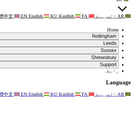
AR
العربية
FA
Kurdish
KU
English
EN
體中文
Home
Nottingham
Review
Leeds
جائزہ کے چیئرمین
Review
Sussex
آزاد جائزہ ٹیم
جائزہ کے چیئرمین
Review
Shrewsbury
حوالہ جات کی شرائط
آزاد جائزہ ٹیم
جائزہ کے چیئرمین
Review
آزاد جائزہ کی حتمی رپورٹ
Support
حوالہ کی شرائط
آزاد جائزہ ٹیم
اکثر پوچھے گئے سوالات
زچگی کے جائزے کے لئے حوالہ کی شرائط
Leeds
رابطہ
رابطہ
حوالہ جات کی شرائط
رابطہ
اعلانات
For Families
علاقائی خدمات لیڈز
رابطہ
For Families
Reports
Nottingham
خاندانوں کے لیے نفسیاتی معاونت
Language
For Families
فیملی فیڈ بیک کا عمل
آزاد جائزہ کی حتمی رپورٹ
فیملیز کے لیے اپڈیٹس
خاندانی نفسیاتی مدد کی خدمت
خاندانوں کے لیے نفسیاتی معاونت
تازہ ترین اپ ڈیٹس
آزاد جائزہ کی پہلی رپورٹ
واقعات
دماغی صحت کے بحران کی حمایت
خاندانوں کے لئے تازہ ترین معلومات
AR
العربية
FA
Kurdish
KU
English
EN
體中文
خبرنامے
For Families
For Staff
علاقائی خدمات ناٹنگھم
واقعات
اپڈیٹس
آپٹ آؤٹ کریں۔
National
عملے کے لئے مدد
For Staff
واقعات
اسٹاف وائسز
سیپسس چیریٹیز
عملے کے لئے مدد
خاندانوں کے لیے نفسیاتی معاونت
حمل کے دوران اور اس کے آس پاس کینسر کی مدد
اسٹاف وائسز
For Staff
پیشہ ورانہ مشاورتی تنظیمیں
عملے کے لئے مدد
بچوں کے ضیاع کی قومی تنظیمیں
Other
جب کسی بچے کو معذوری ہو تو خاندانوں کی مدد