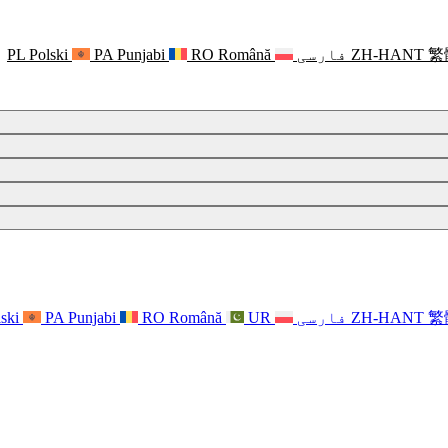
繁
ZH-HANT
فارسی
Română
RO
Punjabi
PA
Polski
PL
繁
ZH-HANT
فارسی
UR
Română
RO
Punjabi
PA
ski