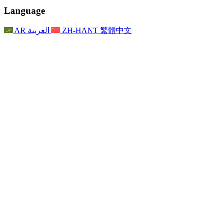
聯繫
For Families
聯繫
Reports
Nottingham
Language
For Families
家庭心理支持
For Families
獨立審查的最終報告
家庭心理支援服務
家庭回饋流程
家庭更新
家庭心理支持
獨立審查報告的首次報告
心理健康危機支援
AR
العربية
ZH-HANT
繁體中文
最新消息
事件
家庭更新
For Families
諾丁漢區域服務
電子報
For Staff
事件
更新
National
退出
員工支援
For Staff
敗血症慈善機構
事件
員工之聲
員工支援
懷孕期間和懷孕前後的癌症支援
家庭心理支持
員工之聲
專業諮詢機構
For Staff
全國嬰兒丟失組織
員工支援
為兒童殘疾時的家庭提供支援
Other
全國兄弟姐妹支援
GMC與NMC
全國喪親援助
基於信仰的喪親支援
對於父親