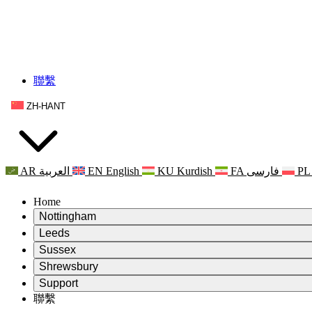
聯繫
ZH-HANT
AR
العربية
EN
English
KU
Kurdish
FA
فارسی
PL
Home
Nottingham
Review
Leeds
評審主席
Review
Sussex
獨立審核小組
評審主席
Review
Shrewsbury
職權範圍
獨立審核小組
評審主席
Review
Support
獨立審查最終報告
職權範圍
獨立審核小組
產科複查的職權範圍
Leeds
聯繫
常見問題
聯繫
職權範圍
公告
利茲地區服務