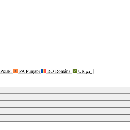
Polski
PA
Punjabi
RO
Română
UR
اردو