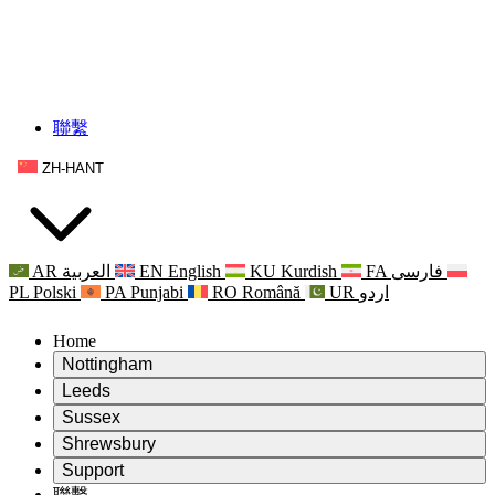
聯繫
ZH-HANT
AR
العربية
EN
English
KU
Kurdish
FA
فارسی
PL
Polski
PA
Punjabi
RO
Română
UR
اردو
Home
Nottingham
Review
Leeds
評審主席
Review
Sussex
獨立審核小組
評審主席
Review
Shrewsbury
職權範圍
獨立審核小組
評審主席
Review
Support
獨立審查最終報告
職權範圍
獨立審核小組
產科複查的職權範圍
Leeds
聯繫