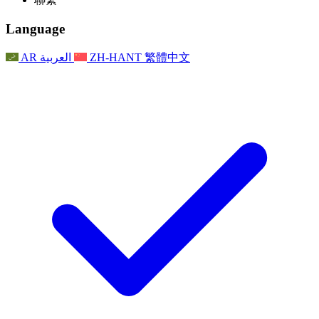
常見問題
聯繫
職權範圍
公告
利茲地區服務
聯繫
For Families
聯繫
Reports
Nottingham
Language
For Families
家庭心理支持
For Families
獨立審查的最終報告
家庭心理支援服務
家庭回饋流程
家庭更新
家庭心理支持
獨立審查報告的首次報告
心理健康危機支援
AR
العربية
ZH-HANT
繁體中文
最新消息
事件
家庭更新
For Families
諾丁漢區域服務
電子報
For Staff
事件
更新
National
退出
員工支援
For Staff
敗血症慈善機構
事件
員工之聲
員工支援
懷孕期間和懷孕前後的癌症支援
家庭心理支持
員工之聲
專業諮詢機構
For Staff
全國嬰兒丟失組織
員工支援
為兒童殘疾時的家庭提供支援
Other
全國兄弟姐妹支援
GMC與NMC
全國喪親援助
基於信仰的喪親支援
對於父親