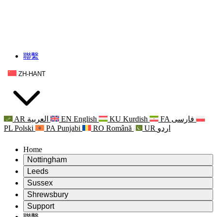
聯繫
ZH-HANT
AR
العربية
EN
English
KU
Kurdish
FA
فارسی
PL
Polski
PA
Punjabi
RO
Română
UR
اردو
Home
Nottingham
Review
Leeds
評審主席
Review
Sussex
獨立審核小組
評審主席
Review
Shrewsbury
職權範圍
獨立審核小組
評審主席
Review
Support
獨立審查最終報告
職權範圍
獨立審核小組
產科複查的職權範圍
Leeds
聯繫