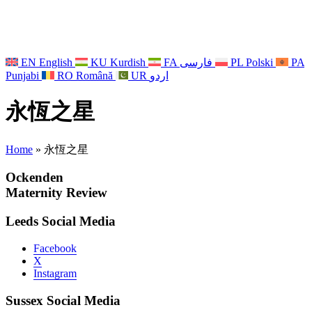
EN
English
KU
Kurdish
FA
فارسی
PL
Polski
PA
Punjabi
RO
Română
UR
اردو
永恆之星
Home
»
永恆之星
Ockenden
Maternity Review
Leeds Social Media
Facebook
X
Instagram
Sussex Social Media