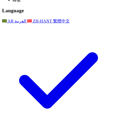
常見問題
聯繫
職權範圍
公告
利茲地區服務
聯繫
For Families
聯繫
Reports
Nottingham
Language
For Families
家庭心理支持
For Families
獨立審查的最終報告
家庭心理支援服務
家庭回饋流程
家庭更新
家庭心理支持
獨立審查報告的首次報告
心理健康危機支援
AR
العربية
ZH-HANT
繁體中文
最新消息
事件
家庭更新
For Families
諾丁漢區域服務
電子報
For Staff
事件
更新
National
退出
員工支援
For Staff
敗血症慈善機構
事件
員工之聲
員工支援
懷孕期間和懷孕前後的癌症支援
家庭心理支持
員工之聲
專業諮詢機構
For Staff
全國嬰兒丟失組織
員工支援
為兒童殘疾時的家庭提供支援
Other
全國兄弟姐妹支援
GMC與NMC
全國喪親援助
基於信仰的喪親支援
對於父親