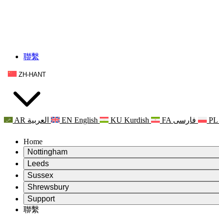
聯繫
ZH-HANT
AR
العربية
EN
English
KU
Kurdish
FA
فارسی
PL
Home
Nottingham
Review
Leeds
評審主席
Review
Sussex
獨立審核小組
評審主席
Review
Shrewsbury
職權範圍
獨立審核小組
評審主席
Review
Support
獨立審查最終報告
職權範圍
獨立審核小組
產科複查的職權範圍
Leeds
聯繫
常見問題
聯繫
職權範圍
公告
利茲地區服務