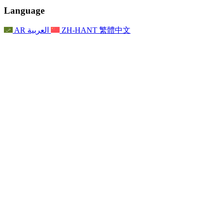
聯繫
For Families
聯繫
Reports
Nottingham
Language
For Families
家庭心理支持
For Families
獨立審查的最終報告
家庭心理支援服務
家庭回饋流程
家庭更新
家庭心理支持
獨立審查報告的首次報告
心理健康危機支援
AR
العربية
ZH-HANT
繁體中文
最新消息
事件
家庭更新
For Families
諾丁漢區域服務
電子報
For Staff
事件
更新
National
退出
員工支援
For Staff
敗血症慈善機構
事件
員工之聲
員工支援
懷孕期間和懷孕前後的癌症支援
家庭心理支持
員工之聲
專業諮詢機構
For Staff
全國嬰兒丟失組織
員工支援
為兒童殘疾時的家庭提供支援
Other
全國兄弟姐妹支援
GMC與NMC
全國喪親援助
基於信仰的喪親支援
對於父親