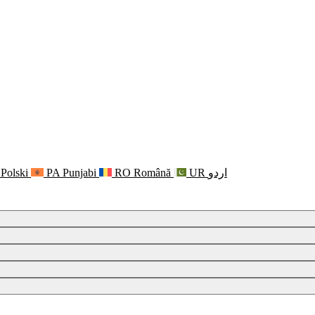
Polski
PA
Punjabi
RO
Română
UR
اردو