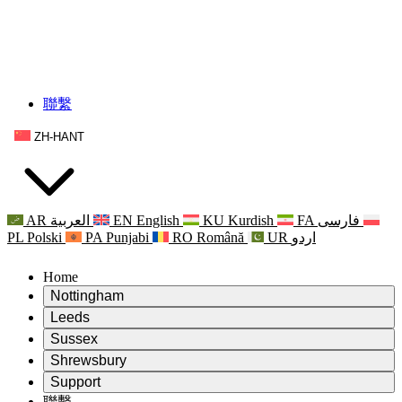
聯繫
ZH-HANT
AR
العربية
EN
English
KU
Kurdish
FA
فارسی
PL
Polski
PA
Punjabi
RO
Română
UR
اردو
Home
Nottingham
Review
Leeds
評審主席
Review
Sussex
獨立審核小組
評審主席
Review
Shrewsbury
職權範圍
獨立審核小組
評審主席
Review
Support
獨立審查最終報告
職權範圍
獨立審核小組
產科複查的職權範圍
Leeds
聯繫