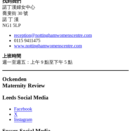
找到我們
諾丁漢婦女中心
喬叟街 30 號
諾 丁 漢
NG1 5LP
reception@nottinghamwomenscentre.com
0115 9411475
www.nottinghamwomenscentre.com
上班時間
週一至週五：上午 9 點至下午 5 點
Ockenden
Maternity Review
Leeds Social Media
Facebook
X
Instagram
Sussex Social Media