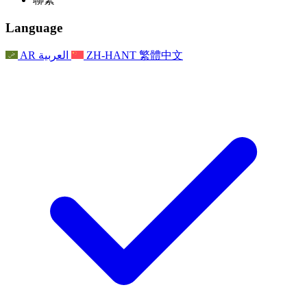
常見問題
聯繫
職權範圍
公告
利茲地區服務
聯繫
For Families
聯繫
Reports
Nottingham
Language
For Families
家庭心理支持
For Families
獨立審查的最終報告
家庭心理支援服務
家庭回饋流程
家庭更新
家庭心理支持
獨立審查報告的首次報告
心理健康危機支援
AR
العربية
ZH-HANT
繁體中文
最新消息
事件
家庭更新
For Families
諾丁漢區域服務
電子報
For Staff
事件
更新
National
退出
員工支援
For Staff
敗血症慈善機構
事件
員工之聲
員工支援
懷孕期間和懷孕前後的癌症支援
家庭心理支持
員工之聲
專業諮詢機構
For Staff
全國嬰兒丟失組織
員工支援
為兒童殘疾時的家庭提供支援
Other
全國兄弟姐妹支援
GMC與NMC
全國喪親援助
基於信仰的喪親支援
對於父親