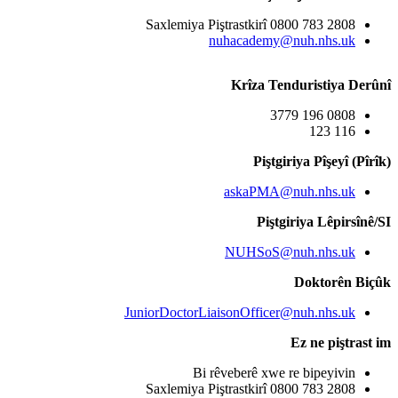
Saxlemiya
JuniorDocto
B
Saxlemiya