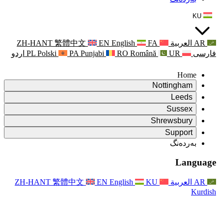
ZH-HANT
繁體中文
EN
Punjabi
PA
Polski
PL
اردو
ۆ
ۆ
Rapora Da
ۆ
یکایەتی
X
Pişt
Rapora d
P
ونی خێزان
Pişt
Rapora Ye
Piştgiri
ZH-HANT
繁體中文
EN
Xizmet
Pişt
یانی و دەوروبەری