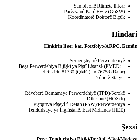
Pa
Hînkirin li
Beşa Perwerdehiya Bijîşk
dirêjkirin 8
Rêveberê Bernameya 
Piştgiriya Pîşeyî
Tenduristiyê ya Îngi
Pere, Tendurist