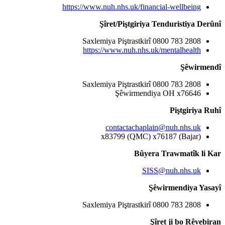
https://www.nuh
Şîr
Saxlemiya
https://
Saxlemiya
c
x83
Saxlemiya