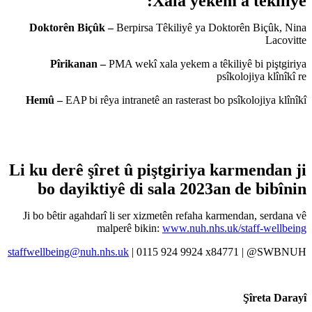
Doktorên Biçûk –
Berpirsa 
Pîrikanan –
PMA wekî xa
Hemû –
EAP bi rêya intranetê
Li ku derê şîret û p
bo dayiktiyê di 
Ji bo bêtir agahdarî li ser xi
malperê biki
staffwellbeing@nuh.nhs.uk
| 01