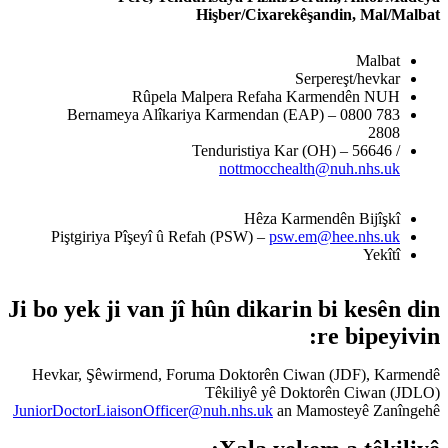
Hiş
Rûpela Malpe
Bernameya Alîkariya K
Tend
Piştgiriya Pîşeyî û Refah 
Ji bo yek ji van jî hû
Hevkar, Şêwirmend, Foruma 
Tê
JuniorDoctorLiaisonOfficer@nuh