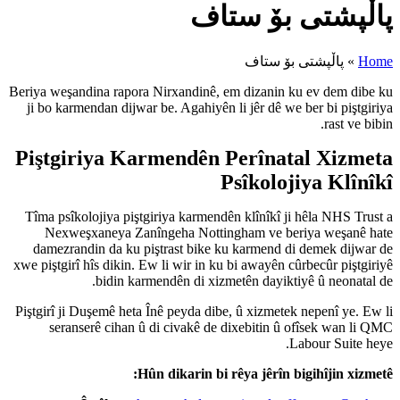
Beriya weşandina rapora Nirxand
ji bo karmendan dijwar be. Agah
Piştgiriya Karmend
Tîma psîkolojiya piştgiriya ka
Nexweşxaneya Zanîngeha N
damezrandin da ku piştrast b
xwe piştgirî hîs dikin. Ew li wir
bidin karmendên di
Piştgirî ji Duşemê heta Înê peyd
seranserê cihan û di civak
Hûn dikari