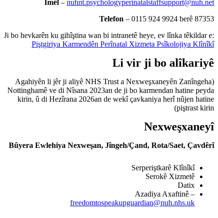
Îmêl
–
nuhnt.psycho
Te
Ji bo hevkarên ku gihîştina wan bi 
Piştgiriya Karmendên Per
(Agahiyên li jêr ji aliyê NHS
Nottinghamê ve di Nîsana 2023a
kirin, û di Hezîrana 2026an d
Bûyera Ewlehiya Nexweşan, J
freedomtos