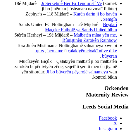
18ê Mijdarê –
Ji Serketinê 
ji bo jinên ku
Zephyr’s – 11ê Mijda
Sands United FC Nottin
Maçeke Fut
Stêrên Herheyî – 19ê Mijd
R
Tora Jinên Misilman a No
qurs
,
bername
Mucîzeyên Biçûk – Çalak
zarokên bi pêdiviyên zêde, 
yên sînordar.
Ji bo bûye