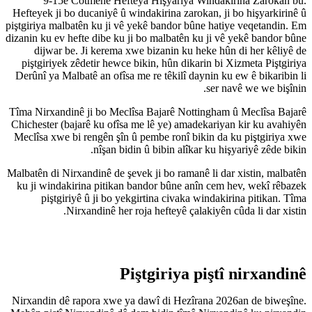
9-15ê Cotmehê Hefteya H
Hefteyek ji bo ducaniyê û windak
piştgiriya malbatên ku ji vê yekê
dizanin ku ev hefte dibe ku ji bo 
dijwar be. Ji kerema xwe bi
piştgiriyek zêdetir hewce bikin
Derûnî ya Malbatê an ofîsa me re
Tîma Nirxandinê ji bo Meclîsa B
Chichester (bajarê ku ofîsa me l
Meclîsa xwe bi rengên şîn û pem
nîşan bidin û b
Malbatên di Nirxandinê de şevek j
ku ji windakirina pitikan band
piştgiriyê û ji bo yekgirt
Nirxandinê her roja h
Piştg
Nirxandin dê rapora xwe ya daw