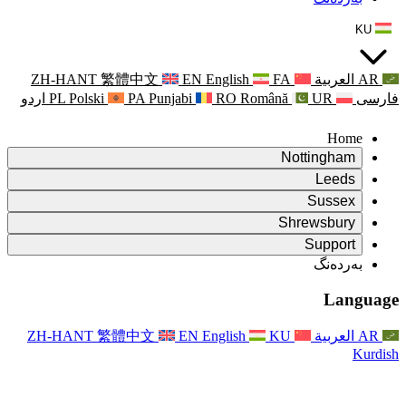
ZH-HANT
繁體中文
EN
Punjabi
PA
Polski
PL
اردو
ۆ
ۆ
Rapora Da
ۆ
یکایەتی
X
Pişt
Rapora d
P
ونی خێزان
Pişt
Rapora Ye
Piştgiri
ZH-HANT
繁體中文
EN
Xizmet
Pişt
یانی و دەوروبەری