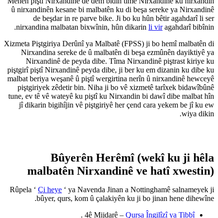
Mehên piştî Nirxandinê dê dem b
û nirxandinên kesane bi malbat
de beşdar in re parve bike
nirxandina malbatan bixwînin
Xizmeta Piştgiriya Derûnî ya Malb
Nirxandina sereke de û malb
Nirxandinê de peyda dibe. 
piştgirî piştî Nirxandinê peyda d
malbat beriya weşanê û piştî wer
piştgiriyek zêdetir bin. Niha 
tune, ev tê vê wateyê ku piştî k
jî dikarin bigihîjin vê piştgi
Bûyerên Her
malbatên Nirxan
Rûpela ‘
Çi heye
‘ ya Navenda J
bûyer, qurs, kom û çala
.
4ê Mijd