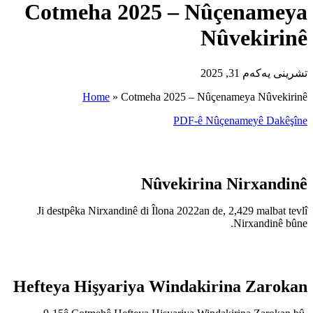
Cotmeha 202
Home
»
Cotmeh
N
Ji destpêka Nirxandinê di 
Hefteya Hişyariya 