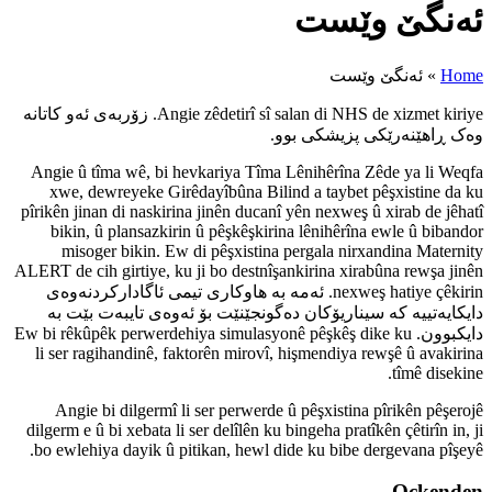
Angie zêdetirî sî salan di NHS de xizmet kiriye. زۆربەی ئەو کاتانە
Angie û tîma wê, bi hevkariya
xwe, dewreyeke Girêdayîbûna
pîrikên jinan di naskirina jinên 
bikin, û plansazkirin û pêşk
misoger bikin. Ew di pêşxi
ALERT de cih girtiye, ku ji bo de
nex. ئەمە بە هاوکاری تیمی ئاگادارکردنەوەی
نێت بۆ ئەوەی تایبەت بێت بە
Ew bi rêkûpêk perwerdehiya simulasyo
li ser ragihandinê, faktorên m
Angie bi dilgermî li ser per
dilgerm e û bi xebata li ser delîl
bo ewlehiya dayik û pitikan, h