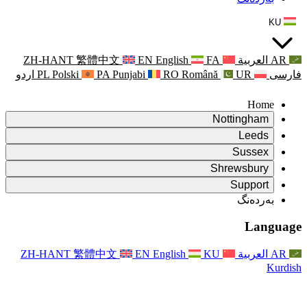
ZH-HANT
繁體中文
EN
Punjabi
PA
Polski
PL
اردو
ۆ
ۆ
Rapora Da
ۆ
یکایەتی
X
Pişt
Rapora d
P
ونی خێزان
Pişt
Rapora Ye
Piştgiri
ZH-HANT
繁體中文
EN
Xizmet
Pişt
یانی و دەوروبەری